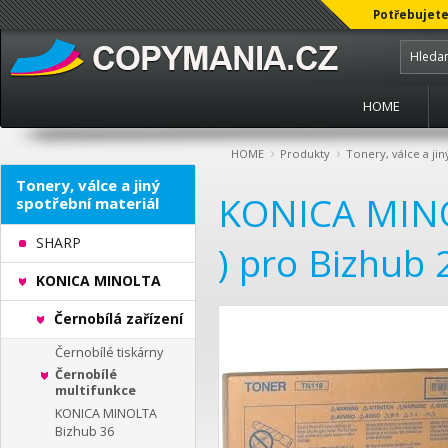
Potřebujete
HOME
›
›
HOME
Produkty
Tonery, válce a jin
Tonery, válce a jiný
KONICA MINO
spotřební materiál
SHARP
) pro Bizhub 
KONICA MINOLTA
Černobílá zařízení
Černobílé tiskárny
Černobílé
multifunkce
KONICA MINOLTA
Bizhub 36