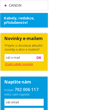
CANON
Kabely, redukce,
příslušenství
Novinky e-mailem
Přejete si dostávat aktuální
novinky a akce e-mailem?
OK
Zrušit odběr novinek
Napište nám
702 006 117
Volejte
nebo nám napište.