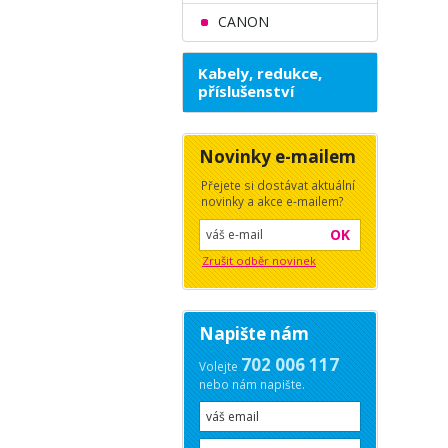
CANON
Kabely, redukce,
příslušenství
Novinky e-mailem
Přejete si dostávat aktuální
novinky a akce e-mailem?
OK
Zrušit odběr novinek
Napište nám
702 006 117
Volejte
nebo nám napište.