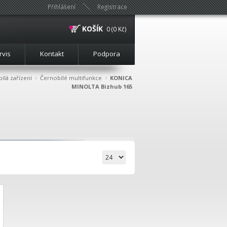
Přihlášení
Registrace
KOŠÍK
0 (0 Kč)
rvis
Kontakt
Podpora
›
›
ílá zařízení
Černobílé multifunkce
KONICA
MINOLTA Bizhub 165