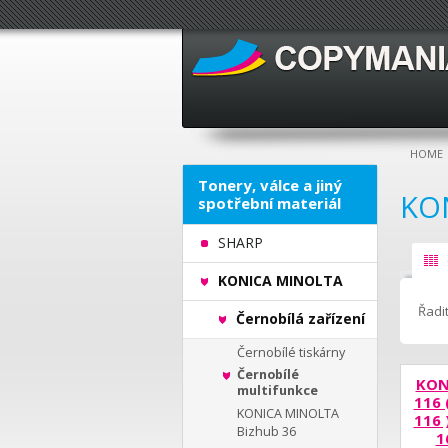
HOME
Tonery, válce a jiný
KO
spotřební materiál
SHARP
KONICA MINOLTA
Řadit
Černobílá zařízení
Černobílé tiskárny
Černobílé
KON
multifunkce
116 
KONICA MINOLTA
116 
Bizhub 36
1