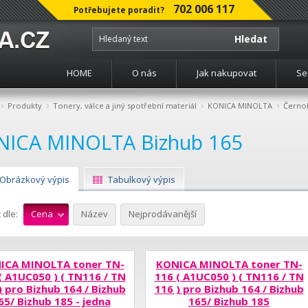
702 006 117
Potřebujete poradit?
Hledat
HOME
O nás
Jak nakupovat
Se
›
›
›
›
Produkty
Tonery, válce a jiný spotřební materiál
KONICA MINOLTA
Černob
NICA MINOLTA Bizhub 165
Obrázkový výpis
Tabulkový výpis
 dle:
Cena
Název
Nejprodávanější
ICA MINOLTA toner TN-
KONICA MINOLTA toner TN-
( A1UC050 ) ( TN116 / TN
116 ( A1UC050 ) ( TN116 / TN
) pro Bizhub 164 / Bizhub
116 ) pro Bizhub 164 / Bizhub
65/ Bizhub 185 - jedna
165/ Bizhub 185