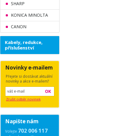
SHARP
KONICA MINOLTA
CANON
Kabely, redukce,
příslušenství
Novinky e-mailem
Přejete si dostávat aktuální
novinky a akce e-mailem?
OK
Zrušit odběr novinek
Napište nám
702 006 117
Volejte