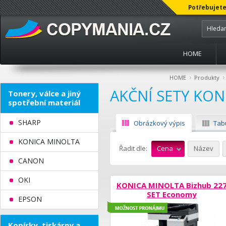
Potřebujete
HOME
›
›
HOME
Produkty
AKČNÍ SETY KON
Tonery, válce a jiný
spotřební materiál
SHARP
Obrázkový výpis
Tab
KONICA MINOLTA
Řadit dle:
Cena
Název
CANON
OKI
KONICA MINOLTA Bizhub 22
SET Economy
EPSON
Možnost 
Kopírky, tiskárny a