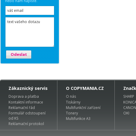
nebo nám napište.
Odeslat
Zákaznický servis
O COPYMANIA.CZ
Znač
Doprava a platba
O nás
SHARP
Kontaktní informace
Tiskárny
KONIC
Reklamační řád
Multifunkční zařízení
CANO
Formulář odstoupení
Tonery
OKI
od KS
Multifunkce A3
Reklamační protokol