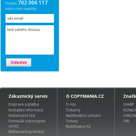
702 006 117
Volejte
nebo nám napište.
Odeslat
Zákaznický servis
O COPYMANIA.CZ
Znač
Doprava a platba
O nás
SHARP
Kontaktní informace
Tiskárny
KONIC
Reklamační řád
Multifunkční zařízení
CANO
Formulář odstoupení
Tonery
OKI
od KS
Multifunkce A3
Reklamační protokol