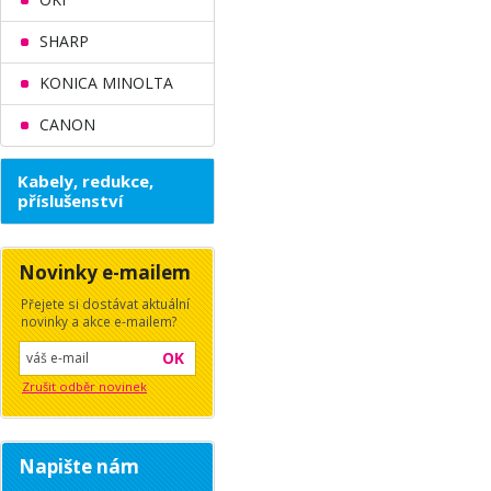
SHARP
KONICA MINOLTA
CANON
Kabely, redukce,
příslušenství
Novinky e-mailem
Přejete si dostávat aktuální
novinky a akce e-mailem?
OK
Zrušit odběr novinek
Napište nám