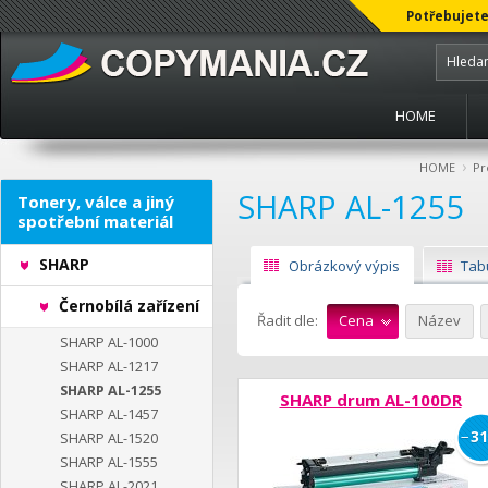
Potřebujete
HOME
›
HOME
Pr
SHARP AL-1255
Tonery, válce a jiný
spotřební materiál
SHARP
Obrázkový výpis
Tab
Černobílá zařízení
Řadit dle:
Cena
Název
SHARP AL-1000
SHARP AL-1217
SHARP AL-1255
SHARP drum AL-100DR
SHARP AL-1457
−
31
SHARP AL-1520
SHARP AL-1555
SHARP AL-2021