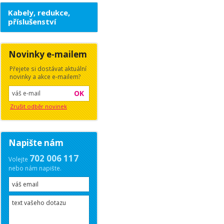
Kabely, redukce,
příslušenství
Novinky e-mailem
Přejete si dostávat aktuální
novinky a akce e-mailem?
OK
Zrušit odběr novinek
Napište nám
702 006 117
Volejte
nebo nám napište.