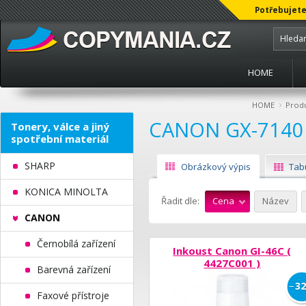
Potřebujete
HOME
›
HOME
Prod
CANON GX-7140
Tonery, válce a jiný
spotřební materiál
SHARP
Obrázkový výpis
Tab
KONICA MINOLTA
Řadit dle:
Cena
Název
CANON
Černobílá zařízení
Inkoust Canon GI-46C (
4427C001 )
Barevná zařízení
−
32
Faxové přístroje