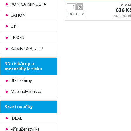
KONICA MINOLTA
818 K
Do košíku
636 K
Detail
CANON
769 K
s DPH
OKI
EPSON
Kabely USB, UTP
3D tiskárny a
materiály k tisku
3D tiskárny
Materiály k tisku
Skartovačky
IDEAL
Příslušenství ke