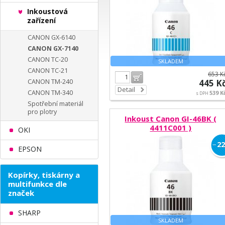
Inkoustová
zařízení
CANON GX-6140
CANON GX-7140
CANON TC-20
SKLADEM
CANON TC-21
653 K
Do košíku
CANON TM-240
445 K
Detail
CANON TM-340
539 K
s DPH
Spotřební materiál
pro plotry
Inkoust Canon GI-46BK (
4411C001 )
OKI
−
22
EPSON
Kopírky, tiskárny a
multifunkce dle
značek
SHARP
SKLADEM