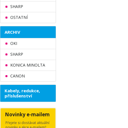
SHARP
OSTATNÍ
ARCHIV
OKI
SHARP
KONICA MINOLTA
CANON
Kabely, redukce,
příslušenství
Novinky e-mailem
Přejete si dostávat aktuální
novinky a akce e-mailem?