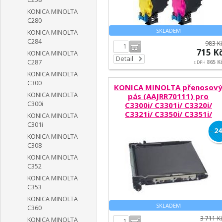
KONICA MINOLTA
C280
SKLADEM
KONICA MINOLTA
C284
983 K
Do košíku
715 K
KONICA MINOLTA
Detail
C287
865 K
s DPH
KONICA MINOLTA
C300
KONICA MINOLTA přenosov
KONICA MINOLTA
pás (AAJRR70111) pro
C300i
C3300i/ C3301i/ C3320i/
C3321i/ C3350i/ C3351i/
KONICA MINOLTA
C4000i/ C4050i
C301i
−
24
KONICA MINOLTA
C308
KONICA MINOLTA
C352
KONICA MINOLTA
C353
KONICA MINOLTA
SKLADEM
C360
3 711 K
KONICA MINOLTA
Do košíku