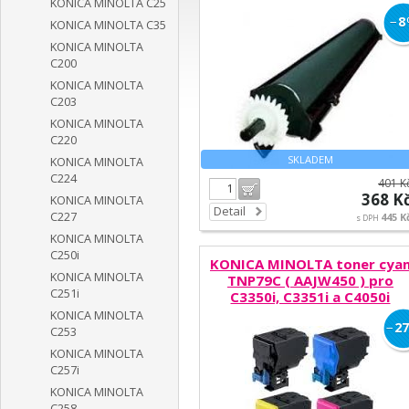
KONICA MINOLTA C25
C4000i/ C4050i
−
8
KONICA MINOLTA C35
KONICA MINOLTA
C200
KONICA MINOLTA
C203
KONICA MINOLTA
C220
SKLADEM
KONICA MINOLTA
C224
401 K
Do košíku
368 K
KONICA MINOLTA
Detail
C227
445 K
s DPH
KONICA MINOLTA
C250i
KONICA MINOLTA toner cya
KONICA MINOLTA
TNP79C ( AAJW450 ) pro
C251i
C3350i, C3351i a C4050i
KONICA MINOLTA
−
27
C253
KONICA MINOLTA
C257i
KONICA MINOLTA
C258