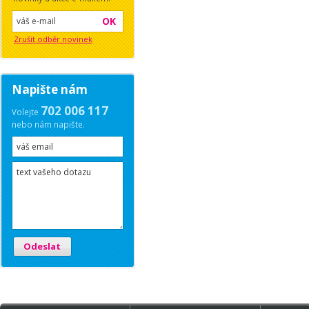
OK
Zrušit odběr novinek
Napište nám
702 006 117
Volejte
nebo nám napište.
Odeslat