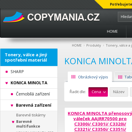
Potřebujete
HOME
›
›
HOME
Produkty
Tonery, válce a 
Tonery, válce a jiný
KONICA MINOLT
spotřební materiál
SHARP
Obrázkový výpis
Tab
KONICA MINOLTA
Řadit dle:
Cena
Název
Černobílá zařízení
Barevná zařízení
KONICA MINOLTA přenosov
Barevné tiskárny
váleček AAJRR70500 pro
Barevné
C3300i/ C3301i/ C3320i/
multifunkce
C3321i/ C3350i/ C3351i/