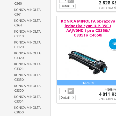
2 828 K
C360i
Detail
3 422 K
s DPH
KONICA MINOLTA
C361i
KONICA MINOLTA
KONICA MINOLTA obrazová
C364
jednotka cyan IUP-35C (
AAJV0HD ) pro C3350i/
KONICA MINOLTA
C3351i/ C4050i
C3110
KONICA MINOLTA
−
18
C3120i
KONICA MINOLTA
C3320i
KONICA MINOLTA
C3321i
KONICA MINOLTA
C3350
SKLADEM
KONICA MINOLTA
4 868 K
C3350i
Do košíku
4 011 K
KONICA MINOLTA
Detail
4 853 K
s DPH
C3351i
KONICA MINOLTA
C3850