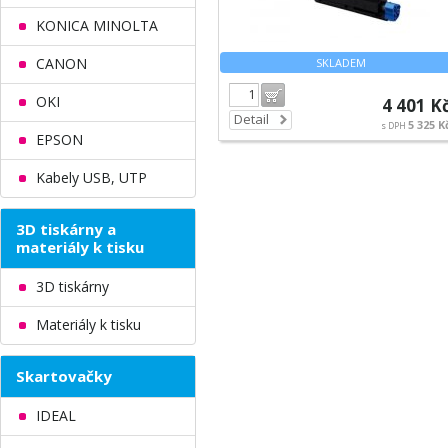
KONICA MINOLTA
CANON
SKLADEM
Do košíku
OKI
4 401 K
Detail
5 325 K
s DPH
EPSON
Kabely USB, UTP
3D tiskárny a
materiály k tisku
3D tiskárny
Materiály k tisku
Skartovačky
IDEAL