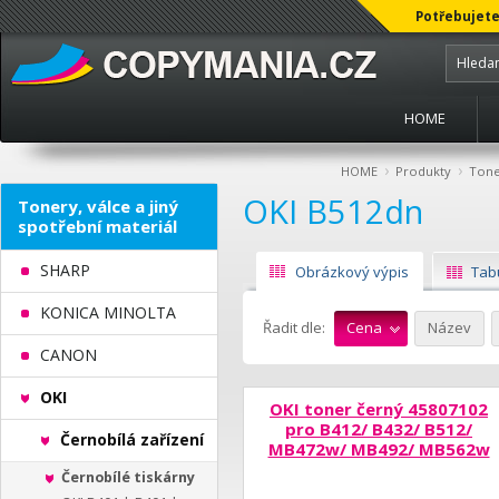
Potřebujete
HOME
›
›
HOME
Produkty
Toner
OKI B512dn
Tonery, válce a jiný
spotřební materiál
SHARP
Obrázkový výpis
Tab
KONICA MINOLTA
Řadit dle:
Cena
Název
CANON
OKI
OKI toner černý 45807102
pro B412/ B432/ B512/
Černobílá zařízení
MB472w/ MB492/ MB562w
Černobílé tiskárny