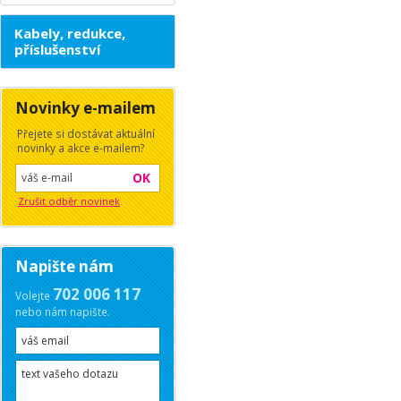
Kabely, redukce,
příslušenství
Novinky e-mailem
Přejete si dostávat aktuální
novinky a akce e-mailem?
OK
Zrušit odběr novinek
Napište nám
702 006 117
Volejte
nebo nám napište.