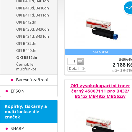
OKI B401d, B401dn
−
5
OKI B410d, B410dn
OKI B411d, B411dn
OKI B412dn
OKI B430d, B430dn
OKI B431d, B431dn
OKI B432dn
OKI B440dn
SKLADEM
OKI B512dn
2 296 K
Do košíku
2 188 K
Černobílé
Detail
multifunkce
2 647 K
s DPH
Barevná zařízení
OKI vysokokapacitní toner
černý 45807111 pro B432/
EPSON
B512/ MB492/ MB562w
Kopírky, tiskárny a
multifunkce dle
značek
SHARP