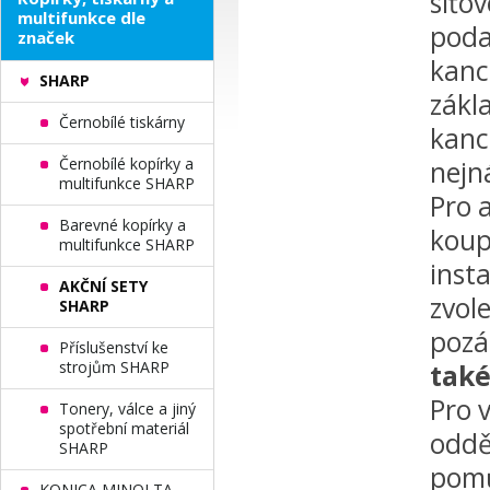
síťo
multifunkce dle
poda
značek
kanc
SHARP
zákl
Černobílé tiskárny
kance
Černobílé kopírky a
nejn
multifunkce SHARP
Pro a
Barevné kopírky a
koup
multifunkce SHARP
inst
AKČNÍ SETY
zvol
SHARP
pozá
Příslušenství ke
strojům SHARP
také
Pro 
Tonery, válce a jiný
spotřební materiál
oddě
SHARP
pomů
KONICA MINOLTA