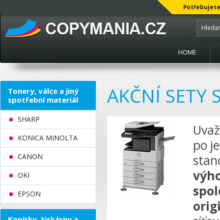
Potřebujete
HOME
AKČNÍ SETY 
Tonery, válce a jiný
spotřební materiál
SHARP
Uvaž
KONICA MINOLTA
po je
CANON
stan
výho
OKI
spol
EPSON
orig
Kopírky, tiskárny a