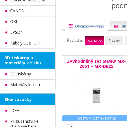
podn
CANON
OKI
Obrázkový výpis
Tab
EPSON
Řadit dle:
Cena
Název
Kabely USB, UTP
3D tiskárny a
Zvýhodněný set SHARP MX-
materiály k tisku
2651 + MX-DE25
3D tiskárny
Materiály k tisku
Skartovačky
IDEAL
DOSTUPNOST NA DOTAZ
Příslušenství ke
skartovačkám