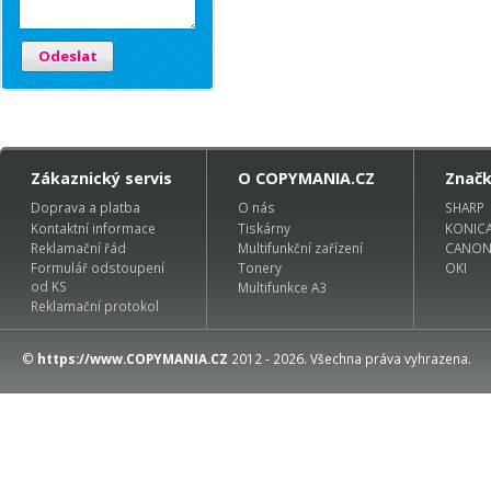
Odeslat
Zákaznický servis
O COPYMANIA.CZ
Znač
Doprava a platba
O nás
SHARP
Kontaktní informace
Tiskárny
KONIC
Reklamační řád
Multifunkční zařízení
CANO
Formulář odstoupení
Tonery
OKI
od KS
Multifunkce A3
Reklamační protokol
©
https://www.COPYMANIA.CZ
2012 - 2026. Všechna práva vyhrazena.