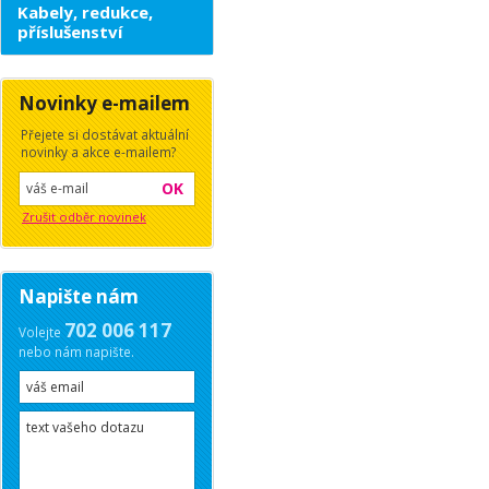
Kabely, redukce,
příslušenství
Novinky e-mailem
Přejete si dostávat aktuální
novinky a akce e-mailem?
OK
Zrušit odběr novinek
Napište nám
702 006 117
Volejte
nebo nám napište.