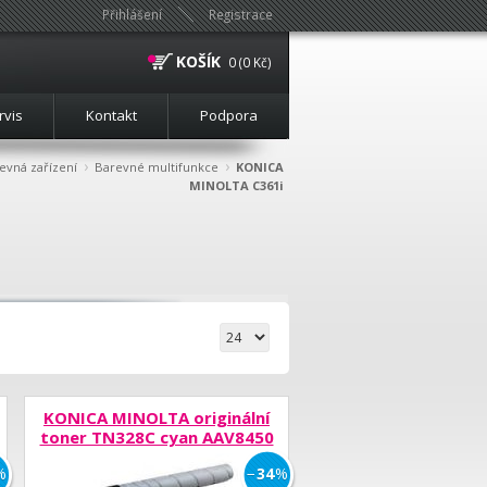
Přihlášení
Registrace
KOŠÍK
0 (0 Kč)
rvis
Kontakt
Podpora
›
›
evná zařízení
Barevné multifunkce
KONICA
MINOLTA C361i
KONICA MINOLTA originální
toner TN328C cyan AAV8450
%
−
34
%