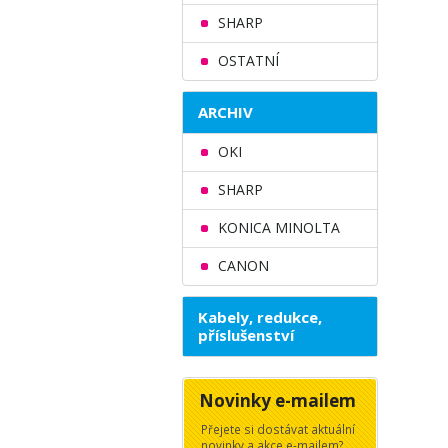
SHARP
OSTATNÍ
ARCHIV
OKI
SHARP
KONICA MINOLTA
CANON
Kabely, redukce,
příslušenství
Novinky e-mailem
Přejete si dostávat aktuální
novinky a akce e-mailem?