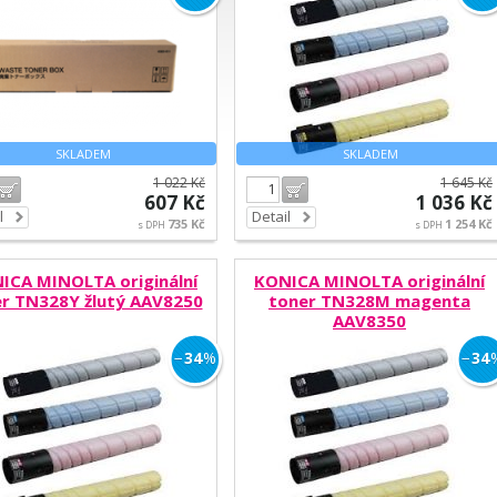
SKLADEM
SKLADEM
1 022 Kč
1 645 Kč
Do košíku
Do košíku
607 Kč
1 036 Kč
l
Detail
735 Kč
1 254 Kč
s DPH
s DPH
ICA MINOLTA originální
KONICA MINOLTA originální
r TN328Y žlutý AAV8250
toner TN328M magenta
AAV8350
−
34
%
−
34