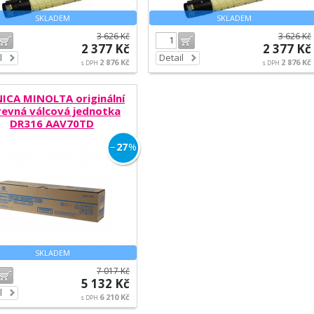
SKLADEM
SKLADEM
3 626 Kč
3 626 Kč
Do košíku
Do košíku
2 377 Kč
2 377 Kč
l
Detail
2 876 Kč
2 876 Kč
s DPH
s DPH
ICA MINOLTA originální
revná válcová jednotka
DR316 AAV70TD
−
27
%
SKLADEM
7 017 Kč
Do košíku
5 132 Kč
l
6 210 Kč
s DPH