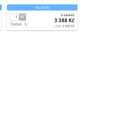
SKLADEM
5 364 Kč
Do košíku
3 388 Kč
Detail
4 099 Kč
s DPH