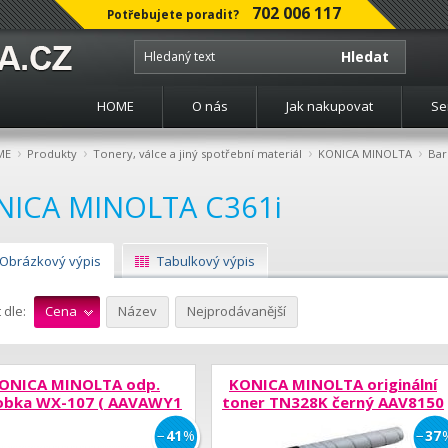
702 006 117
Potřebujete poradit?
Hledat
HOME
O nás
Jak nakupovat
Se
›
›
›
›
ME
Produkty
Tonery, válce a jiný spotřební materiál
KONICA MINOLTA
Bar
NICA MINOLTA C361i
Obrázkový výpis
Tabulkový výpis
 dle:
Cena
Název
Nejprodávanější
ONICA MINOLTA odp.
KONICA MINOLTA originální
obka WX-107 ( AAVAWY1
toner TN328K černý AAV8150
)
−
41
%
−
37