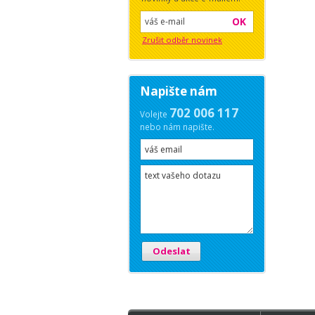
OK
Zrušit odběr novinek
Napište nám
702 006 117
Volejte
nebo nám napište.
Odeslat