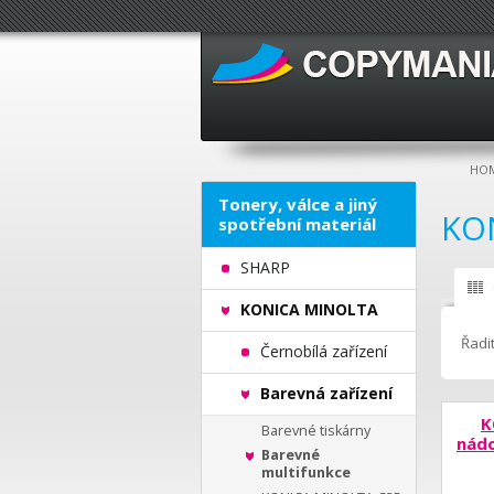
HO
Tonery, válce a jiný
KO
spotřební materiál
SHARP
KONICA MINOLTA
Řadit
Černobílá zařízení
Barevná zařízení
K
Barevné tiskárny
nád
Barevné
multifunkce