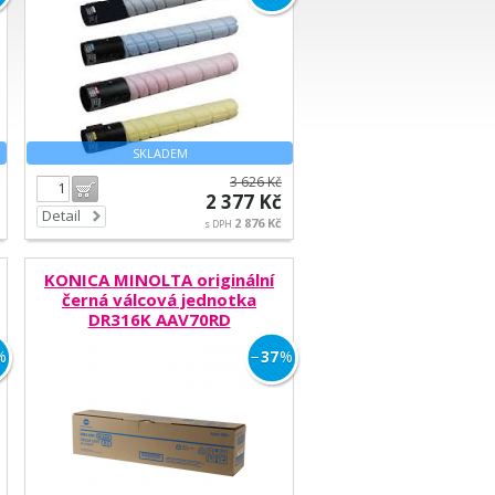
SKLADEM
3 626 Kč
Do košíku
2 377 Kč
Detail
2 876 Kč
s DPH
KONICA MINOLTA originální
černá válcová jednotka
DR316K AAV70RD
%
−
37
%