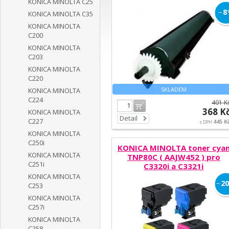
KONICA MINOLTA C25
C4000i/ C4050i
−
8
KONICA MINOLTA C35
KONICA MINOLTA
C200
KONICA MINOLTA
C203
KONICA MINOLTA
C220
SKLADEM
KONICA MINOLTA
C224
401 K
Do košíku
368 K
KONICA MINOLTA
Detail
C227
445 K
s DPH
KONICA MINOLTA
C250i
KONICA MINOLTA toner cya
KONICA MINOLTA
TNP80C ( AAJW452 ) pro
C251i
C3320i a C3321i
KONICA MINOLTA
−
20
C253
KONICA MINOLTA
C257i
KONICA MINOLTA
C258