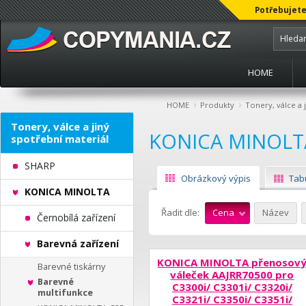
Potřebujete
HOME
›
›
HOME
Produkty
Tonery, válce a 
Tonery, válce a jiný
KONICA MINOLT
spotřební materiál
SHARP
Obrázkový výpis
Tab
KONICA MINOLTA
Řadit dle:
Cena
Název
Černobílá zařízení
Barevná zařízení
KONICA MINOLTA přenosov
Barevné tiskárny
váleček AAJRR70500 pro
Barevné
C3300i/ C3301i/ C3320i/
multifunkce
C3321i/ C3350i/ C3351i/