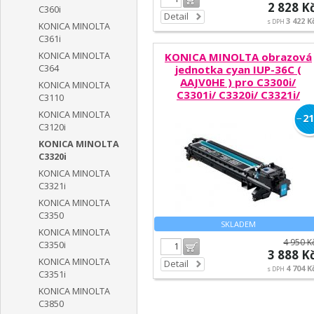
2 828 K
C360i
Detail
3 422 K
s DPH
KONICA MINOLTA
C361i
KONICA MINOLTA
KONICA MINOLTA obrazová
C364
jednotka cyan IUP-36C (
AAJV0HE ) pro C3300i/
KONICA MINOLTA
C3301i/ C3320i/ C3321i/
C3110
C4000i
KONICA MINOLTA
−
21
C3120i
KONICA MINOLTA
C3320i
KONICA MINOLTA
C3321i
KONICA MINOLTA
C3350
SKLADEM
KONICA MINOLTA
4 950 K
C3350i
Do košíku
3 888 K
KONICA MINOLTA
Detail
4 704 K
s DPH
C3351i
KONICA MINOLTA
C3850