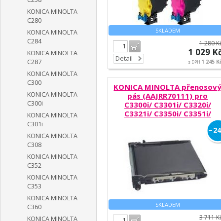
KONICA MINOLTA
C280
SKLADEM
KONICA MINOLTA
C284
1 280 K
Do košíku
1 029 K
KONICA MINOLTA
Detail
C287
1 245 K
s DPH
KONICA MINOLTA
C300
KONICA MINOLTA přenosov
KONICA MINOLTA
pás (AAJRR70111) pro
C300i
C3300i/ C3301i/ C3320i/
C3321i/ C3350i/ C3351i/
KONICA MINOLTA
C4000i/ C4050i
C301i
−
24
KONICA MINOLTA
C308
KONICA MINOLTA
C352
KONICA MINOLTA
C353
KONICA MINOLTA
SKLADEM
C360
3 711 K
KONICA MINOLTA
Do košíku