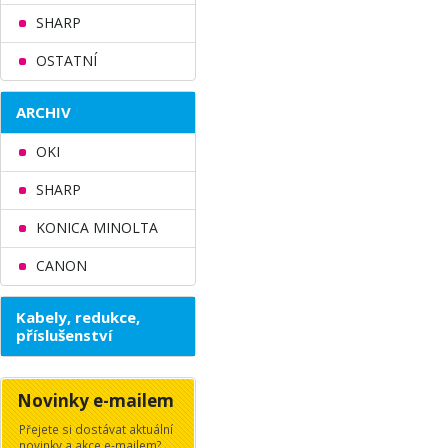
SHARP
OSTATNÍ
ARCHIV
OKI
SHARP
KONICA MINOLTA
CANON
Kabely, redukce,
příslušenství
Novinky e-mailem
Přejete si dostávat aktuální
novinky a akce e-mailem?