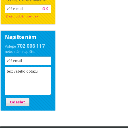
OK
Zrušit odběr novinek
Napište nám
702 006 117
Volejte
nebo nám napište.
Odeslat