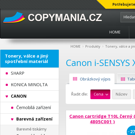
Potřebujete
HOME
›
›
HOME
Produkty
Tonery, válce a ji
Tonery, válce a jiný
Canon i-SENSYS 
spotřební materiál
SHARP
Obrázkový výpis
Tab
KONICA MINOLTA
Řadit dle:
Cena
Název
CANON
Černobílá zařízení
Canon cartridge T10L černý 
Barevná zařízení
4805C001 )
Barevné tiskárny
−
27