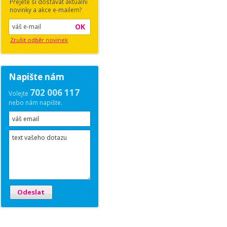
Přejete si dostávat aktuální
novinky a akce e-mailem?
OK
Zrušit odběr novinek
Napište nám
702 006 117
Volejte
nebo nám napište.
Odeslat