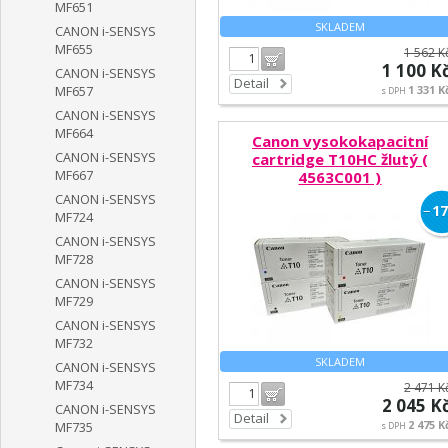
MF651
SKLADEM
CANON i-SENSYS
MF655
1 562 K
Do košíku
1 100 K
CANON i-SENSYS
Detail
1 331 K
MF657
s DPH
CANON i-SENSYS
MF664
Canon vysokokapacitní
CANON i-SENSYS
cartridge T10HC žlutý (
MF667
4563C001 )
CANON i-SENSYS
−
17
MF724
CANON i-SENSYS
MF728
CANON i-SENSYS
MF729
CANON i-SENSYS
MF732
SKLADEM
CANON i-SENSYS
MF734
2 471 K
Do košíku
2 045 K
CANON i-SENSYS
Detail
2 475 K
MF735
s DPH