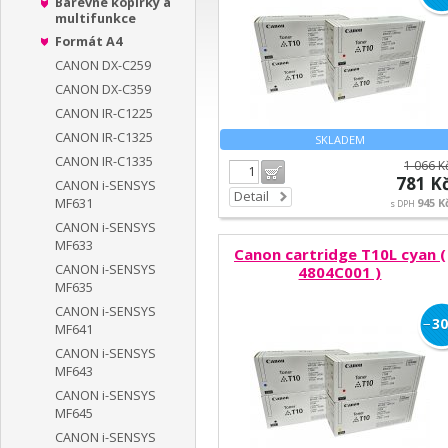
Barevné kopírky a
multifunkce
Formát A4
CANON DX-C259
CANON DX-C359
CANON IR-C1225
CANON IR-C1325
SKLADEM
CANON IR-C1335
1 066 K
Do košíku
781 K
CANON i-SENSYS
Detail
MF631
945 K
s DPH
CANON i-SENSYS
MF633
Canon cartridge T10L cyan (
CANON i-SENSYS
4804C001 )
MF635
CANON i-SENSYS
−
30
MF641
CANON i-SENSYS
MF643
CANON i-SENSYS
MF645
CANON i-SENSYS