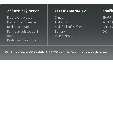
Zákaznický servis
O COPYMANIA.CZ
Znač
Doprava a platba
O nás
SHARP
Kontaktní informace
Tiskárny
KONIC
Reklamační řád
Multifunkční zařízení
CANO
Formulář odstoupení
Tonery
OKI
od KS
Multifunkce A3
Reklamační protokol
©
https://www.COPYMANIA.CZ
2012 - 2026. Všechna práva vyhrazena.