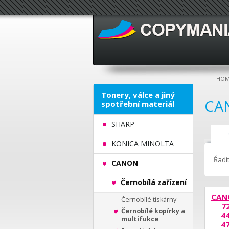
HOM
Tonery, válce a jiný
CA
spotřební materiál
SHARP
KONICA MINOLTA
Řadit
CANON
Černobílá zařízení
CANO
Černobílé tiskárny
7
Černobílé kopírky a
44
multifukce
47