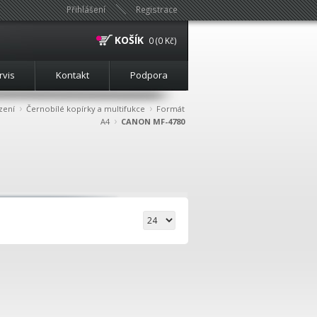
Přihlášení
Registrace
KOŠÍK
0 (0 Kč)
rvis
Kontakt
Podpora
›
›
zení
Černobílé kopírky a multifukce
Formát
›
A4
CANON MF-4780