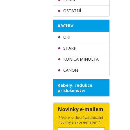
OSTATNÍ
ARCHIV
OKI
SHARP
KONICA MINOLTA
CANON
Kabely, redukce,
příslušenství
Novinky e-mailem
Přejete si dostávat aktuální
novinky a akce e-mailem?