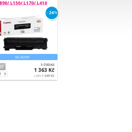
890/ L150/ L170/ L410
−
24
%
SKLADEM
1 790 Kč
Do košíku
1 363 Kč
l
1 649 Kč
s DPH