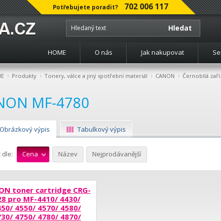
702 006 117
Potřebujete poradit?
Hledat
HOME
O nás
Jak nakupovat
Se
›
›
›
›
E
Produkty
Tonery, válce a jiný spotřební materiál
CANON
Černobílá zaří
NON MF-4780
Obrázkový výpis
Tabulkový výpis
 dle:
Cena
Název
Nejprodávanější
N toner cartridge CRG-
28 pro MF-4410/ 4430/
50/ 4550/ 4570/ 4580/
30/ 4750/ 4780/ 4870/