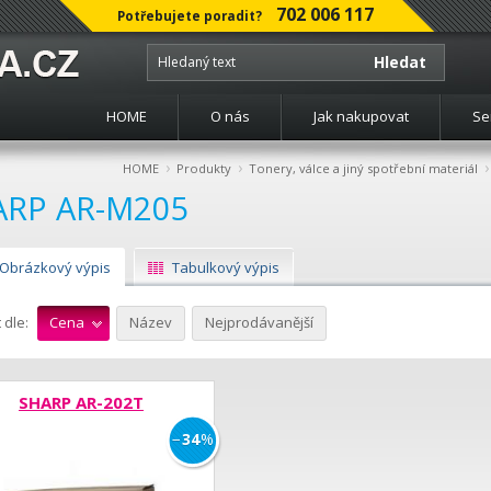
702 006 117
Potřebujete poradit?
Hledat
HOME
O nás
Jak nakupovat
Se
›
›
›
HOME
Produkty
Tonery, válce a jiný spotřební materiál
ARP AR-M205
Obrázkový výpis
Tabulkový výpis
 dle:
Cena
Název
Nejprodávanější
SHARP AR-202T
−
34
%