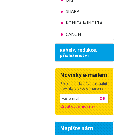
SHARP
KONICA MINOLTA
CANON
Kabely, redukce,
příslušenství
Novinky e-mailem
Přejete si dostávat aktuální
novinky a akce e-mailem?
OK
Zrušit odběr novinek
Napište nám