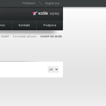
Přihlášení
Registrace
KOŠÍK
0 (0 Kč)
rvis
Kontakt
Podpora
›
›
SHARP
Černobílá zařízení
SHARP AR-M205