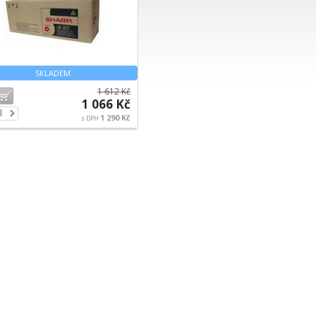
SKLADEM
1 612 Kč
Do košíku
1 066 Kč
l
1 290 Kč
s DPH