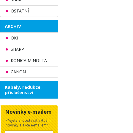
OSTATNÍ
ARCHIV
OKI
SHARP
KONICA MINOLTA
CANON
Kabely, redukce,
příslušenství
Novinky e-mailem
Přejete si dostávat aktuální
novinky a akce e-mailem?