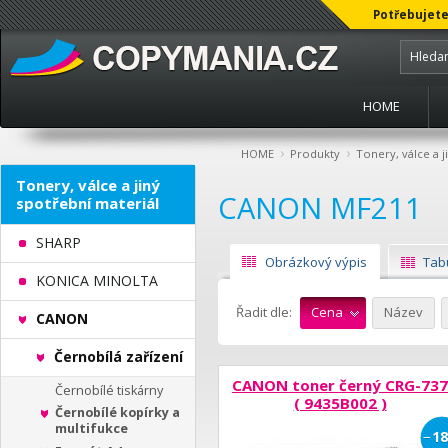
Potřebujete
HOME
›
›
HOME
Produkty
Tonery, válce a j
Tonery, válce a jiný
CANON MF211
spotřební materiál
SHARP
Obrázkový výpis
Tab
KONICA MINOLTA
Řadit dle:
Cena
Název
CANON
Černobílá zařízení
CANON toner černý CRG-737
Černobílé tiskárny
( 9435B002 )
Černobílé kopírky a
multifukce
−
18