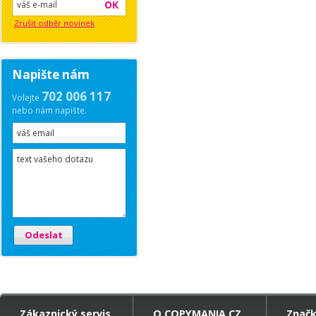
OK
Zrušit odběr novinek
Napište nám
702 006 117
Volejte
nebo nám napište.
Odeslat
Zákaznický servis
O COPYMANIA.CZ
Znač