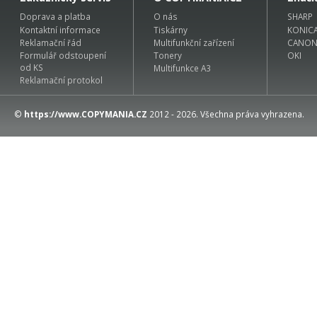
Doprava a platba
O nás
SHARP
Kontaktní informace
Tiskárny
KONIC
Reklamační řád
Multifunkční zařízení
CANO
Formulář odstoupení
Tonery
OKI
od KS
Multifunkce A3
Reklamační protokol
©
https://www.COPYMANIA.CZ
2012 - 2026. Všechna práva vyhrazena.