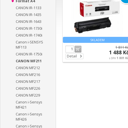
Formát A4
CANON IR-1133
CANON IR-1435
CANON IR-1643
CANON IR-1730i
CANON IR-1740i
SKLADEM
Canon i-SENSYS
MF113
1 811 K
Do košíku
1 488 K
CANON IR-1750i
Detail
1 801 K
s DPH
CANON MF211
CANON MF212
CANON MF216
CANON MF217
CANON MF226
CANON MF229
Canon i-Sensys
MF421
Canon i-Sensys
MF426
Canon i-Sensys