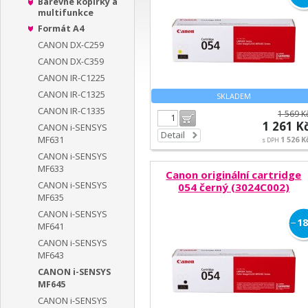
Barevné kopírky a
multifunkce
Formát A4
CANON DX-C259
CANON DX-C359
CANON IR-C1225
CANON IR-C1325
SKLADEM
CANON IR-C1335
1 569 K
Do košíku
1 261 K
CANON i-SENSYS
Detail
MF631
1 526 K
s DPH
CANON i-SENSYS
MF633
Canon originální cartridge
CANON i-SENSYS
054 černý (3024C002)
MF635
CANON i-SENSYS
−
18
MF641
CANON i-SENSYS
MF643
CANON i-SENSYS
MF645
CANON i-SENSYS