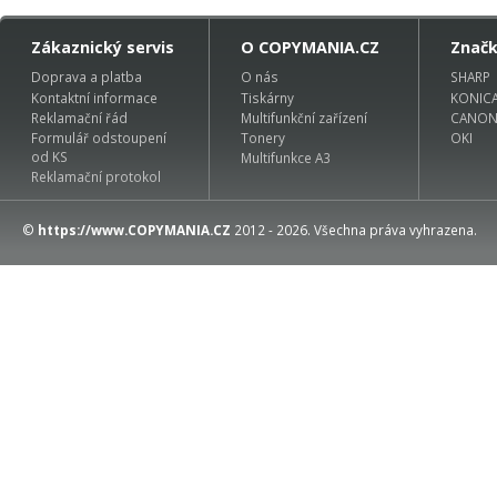
Zákaznický servis
O COPYMANIA.CZ
Znač
Doprava a platba
O nás
SHARP
Kontaktní informace
Tiskárny
KONIC
Reklamační řád
Multifunkční zařízení
CANO
Formulář odstoupení
Tonery
OKI
od KS
Multifunkce A3
Reklamační protokol
©
https://www.COPYMANIA.CZ
2012 - 2026. Všechna práva vyhrazena.