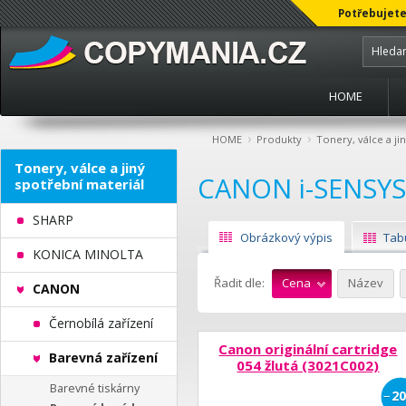
Potřebujete
HOME
›
›
HOME
Produkty
Tonery, válce a ji
Tonery, válce a jiný
CANON i-SENSY
spotřební materiál
SHARP
Obrázkový výpis
Tab
KONICA MINOLTA
Řadit dle:
Cena
Název
CANON
Černobílá zařízení
Canon originální cartridge
Barevná zařízení
054 žlutá (3021C002)
Barevné tiskárny
−
20