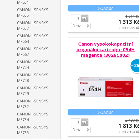
MF651
SKLADEM
CANON i-SENSYS
MF655
1 611 K
Do košíku
1 313 K
CANON i-SENSYS
Detail
1 589 K
MF657
s DPH
CANON i-SENSYS
MF664
Canon vysokokapacitní
CANON i-SENSYS
originální cartridge 054H
MF667
magenta (3026C002)
CANON i-SENSYS
−
26
MF724
CANON i-SENSYS
MF728
CANON i-SENSYS
MF729
CANON i-SENSYS
MF732
SKLADEM
CANON i-SENSYS
MF734
2 437 K
Do košíku
1 813 K
CANON i-SENSYS
Detail
2 194 K
MF735
s DPH