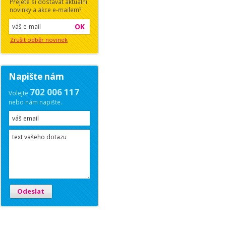
Přejete si dostávat aktuální
novinky a akce e-mailem?
OK
Zrušit odběr novinek
Napište nám
702 006 117
Volejte
nebo nám napište.
Odeslat