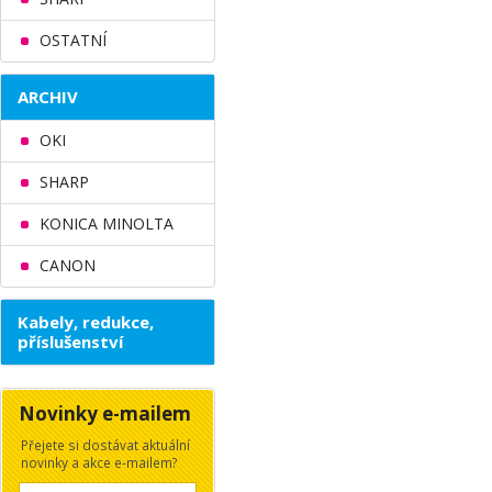
OSTATNÍ
ARCHIV
OKI
SHARP
KONICA MINOLTA
CANON
Kabely, redukce,
příslušenství
Novinky e-mailem
Přejete si dostávat aktuální
novinky a akce e-mailem?