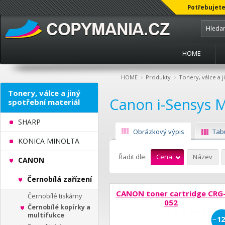
Potřebujete
HOME
›
›
HOME
Produkty
Tonery, válce a j
Tonery, válce a jiný
Canon i-Sensys 
spotřební materiál
SHARP
Obrázkový výpis
Tab
KONICA MINOLTA
Řadit dle:
Cena
Název
CANON
Černobílá zařízení
CANON toner cartridge CRG
Černobílé tiskárny
052
Černobílé kopírky a
multifukce
−
12