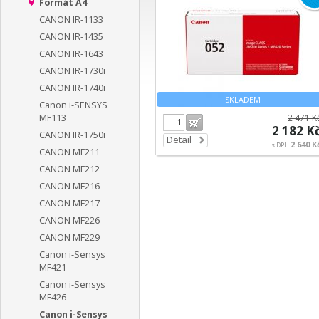
Formát A4
CANON IR-1133
CANON IR-1435
CANON IR-1643
CANON IR-1730i
CANON IR-1740i
SKLADEM
Canon i-SENSYS
MF113
2 471 K
Do košíku
2 182 K
CANON IR-1750i
Detail
2 640 K
s DPH
CANON MF211
CANON MF212
CANON MF216
CANON MF217
CANON MF226
CANON MF229
Canon i-Sensys
MF421
Canon i-Sensys
MF426
Canon i-Sensys