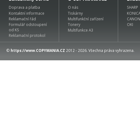
Doprava a platba
O nás
SHARP
Kontaktní informace
Tiskárny
KONIC
Reklamační řád
Multifunkční zařízení
CANO
Formulář odstoupení
Tonery
OKI
od KS
Multifunkce A3
Reklamační protokol
©
https://www.COPYMANIA.CZ
2012 - 2026. Všechna práva vyhrazena.