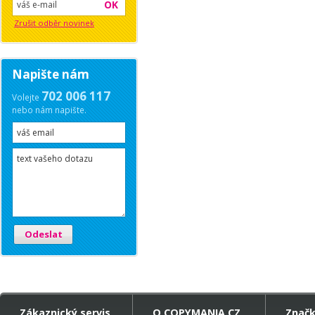
OK
Zrušit odběr novinek
Napište nám
702 006 117
Volejte
nebo nám napište.
Odeslat
Zákaznický servis
O COPYMANIA.CZ
Znač