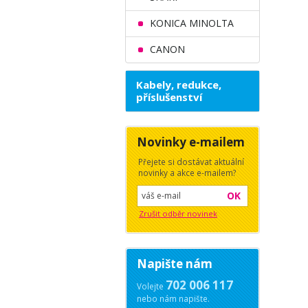
KONICA MINOLTA
CANON
Kabely, redukce,
příslušenství
Novinky e-mailem
Přejete si dostávat aktuální
novinky a akce e-mailem?
OK
Zrušit odběr novinek
Napište nám
702 006 117
Volejte
nebo nám napište.