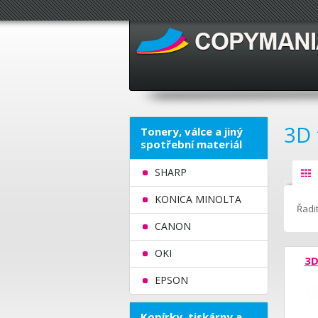
3D 
Tonery, válce a jiný
spotřební materiál
SHARP
KONICA MINOLTA
Řadit
CANON
OKI
3D
EPSON
Kopírky, tiskárny a