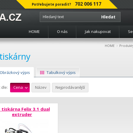
702 006 117
Potřebujete poradit?
Hledat
HOME
O nás
Jak nakupovat
Se
›
HOME
Produkt
tiskárny
Obrázkový výpis
Tabulkový výpis
 dle:
Cena
Název
Nejprodávanější
 tiskárna Felix 3.1 dual
extruder