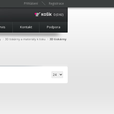
Přihlášení
Registrace
KOŠÍK
0 (0 Kč)
rvis
Kontakt
Podpora
›
›
y
3D tiskárny a materiály k tisku
3D tiskárny