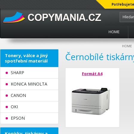
Potřebujete
HOME
HOME
Černobílé tiská
Tonery, válce a jiný
spotřební materiál
SHARP
Formát A4
KONICA MINOLTA
CANON
OKI
EPSON
Kopírky, tiskárny a