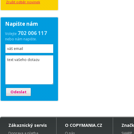
Zrušit odběr novinek
Napište nám
702 006 117
Volejte
nebo nám napište.
Odeslat
Zákaznický servis
O COPYMANIA.CZ
Znač
Doprava a platba
O nás
SHARP