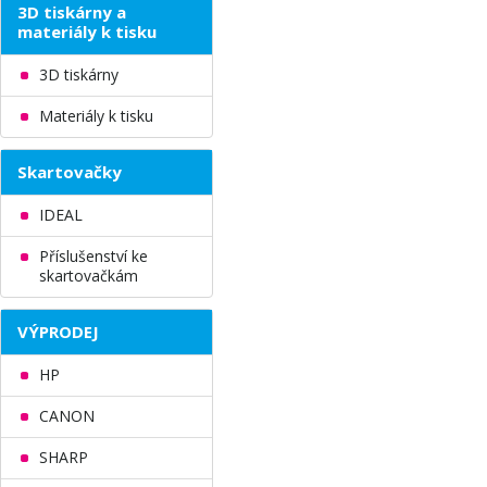
3D tiskárny a
materiály k tisku
3D tiskárny
Materiály k tisku
Skartovačky
IDEAL
Příslušenství ke
skartovačkám
VÝPRODEJ
HP
CANON
SHARP