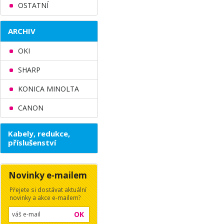
OSTATNÍ
ARCHIV
OKI
SHARP
KONICA MINOLTA
CANON
Kabely, redukce,
příslušenství
Novinky e-mailem
Přejete si dostávat aktuální
novinky a akce e-mailem?
OK