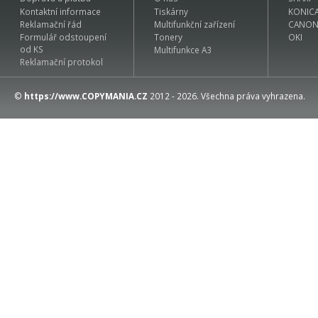
Kontaktní informace
Tiskárny
KONIC
Reklamační řád
Multifunkční zařízení
CANO
Formulář odstoupení
Tonery
OKI
od KS
Multifunkce A3
Reklamační protokol
©
https://www.COPYMANIA.CZ
2012 - 2026. Všechna práva vyhrazena.