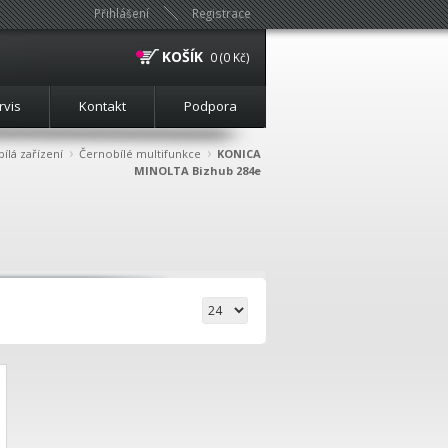
Přihlášení
Registrace
KOŠÍK
0 (0 Kč)
rvis
Kontakt
Podpora
›
›
ílá zařízení
Černobílé multifunkce
KONICA
MINOLTA Bizhub 284e