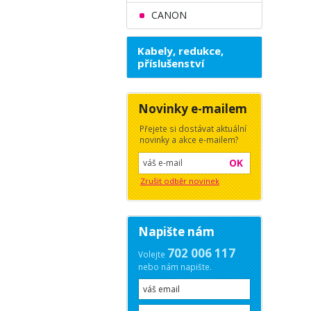
CANON
Kabely, redukce,
příslušenství
Novinky e-mailem
Přejete si dostávat aktuální
novinky a akce e-mailem?
OK
Zrušit odběr novinek
Napište nám
702 006 117
Volejte
nebo nám napište.