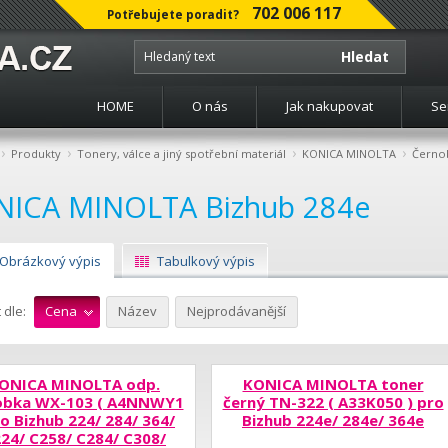
702 006 117
Potřebujete poradit?
Hledat
HOME
O nás
Jak nakupovat
Se
›
›
›
›
Produkty
Tonery, válce a jiný spotřební materiál
KONICA MINOLTA
Černob
NICA MINOLTA Bizhub 284e
Obrázkový výpis
Tabulkový výpis
 dle:
Cena
Název
Nejprodávanější
ONICA MINOLTA odp.
KONICA MINOLTA toner
obka WX-103 ( A4NNWY1
černý TN-322 ( A33K050 ) pro
ro Bizhub 224/ 284/ 364/
Bizhub 224e/ 284e/ 364e
24/ C258/ C284/ C308/