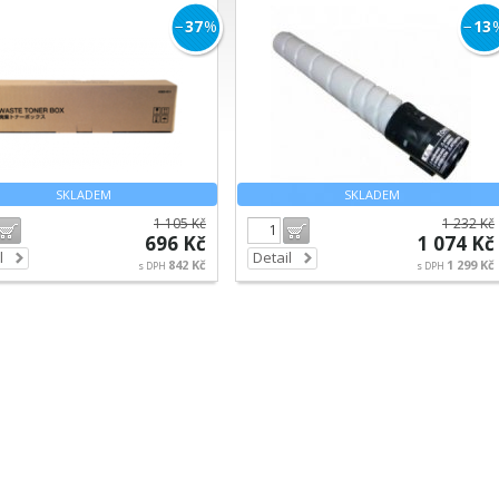
C364/ C454
−
37
%
−
13
SKLADEM
SKLADEM
1 105 Kč
1 232 Kč
Do košíku
Do košíku
696 Kč
1 074 Kč
l
Detail
842 Kč
1 299 Kč
s DPH
s DPH