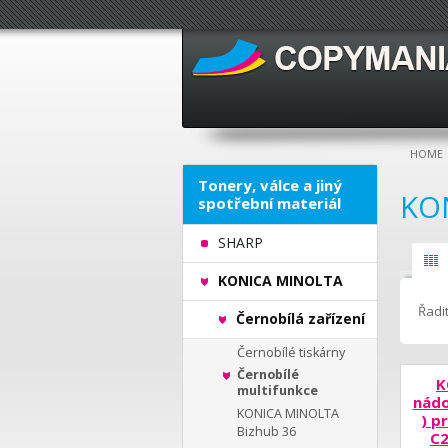
HOME
Tonery, válce a jiný
KO
spotřební materiál
SHARP
KONICA MINOLTA
Řadit
Černobílá zařízení
Černobílé tiskárny
Černobílé
K
multifunkce
nád
KONICA MINOLTA
) p
Bizhub 36
C2