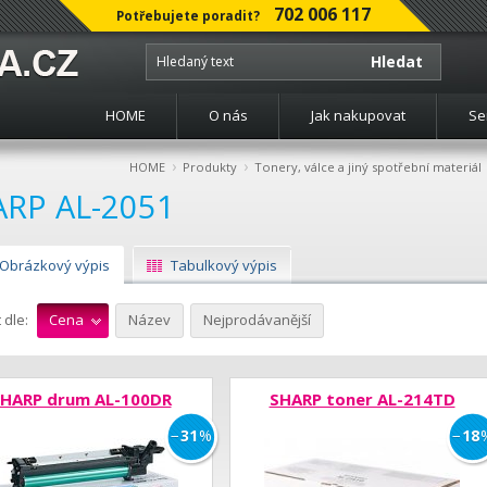
702 006 117
Potřebujete poradit?
Hledat
HOME
O nás
Jak nakupovat
Se
›
›
HOME
Produkty
Tonery, válce a jiný spotřební materiál
ARP AL-2051
Obrázkový výpis
Tabulkový výpis
 dle:
Cena
Název
Nejprodávanější
HARP drum AL-100DR
SHARP toner AL-214TD
−
31
%
−
18