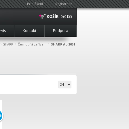
Přihlášení
Registrace
KOŠÍK
0 (0 Kč)
rvis
Kontakt
Podpora
›
›
›
SHARP
Černobílá zařízení
SHARP AL-2051
%