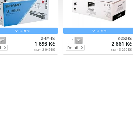
SKLADEM
SKLADEM
2 471 Kč
3 252 Kč
Do košíku
Do košíku
1 693 Kč
2 661 Kč
l
Detail
2 049 Kč
3 220 Kč
s DPH
s DPH