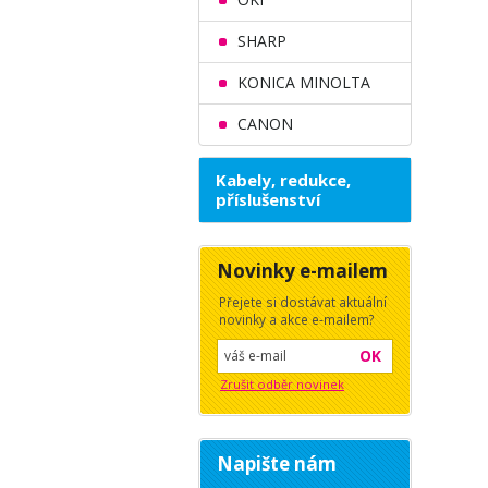
SHARP
KONICA MINOLTA
CANON
Kabely, redukce,
příslušenství
Novinky e-mailem
Přejete si dostávat aktuální
novinky a akce e-mailem?
OK
Zrušit odběr novinek
Napište nám