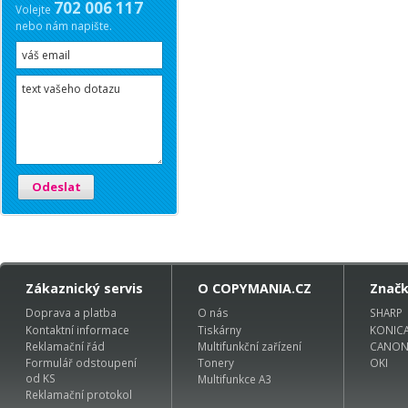
702 006 117
Volejte
nebo nám napište.
Odeslat
Zákaznický servis
O COPYMANIA.CZ
Znač
Doprava a platba
O nás
SHARP
Kontaktní informace
Tiskárny
KONIC
Reklamační řád
Multifunkční zařízení
CANO
Formulář odstoupení
Tonery
OKI
od KS
Multifunkce A3
Reklamační protokol