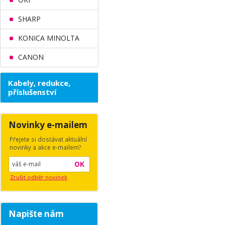
SHARP
KONICA MINOLTA
CANON
Kabely, redukce,
příslušenství
Novinky e-mailem
Přejete si dostávat aktuální
novinky a akce e-mailem?
OK
Zrušit odběr novinek
Napište nám