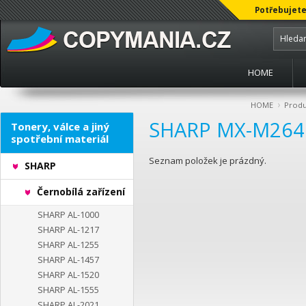
Potřebujete
HOME
›
HOME
Produ
SHARP MX-M26
Tonery, válce a jiný
spotřební materiál
Seznam položek je prázdný.
SHARP
Černobílá zařízení
SHARP AL-1000
SHARP AL-1217
SHARP AL-1255
SHARP AL-1457
SHARP AL-1520
SHARP AL-1555
SHARP AL-2021