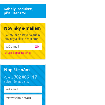
Kabely, redukce,
příslušenství
Novinky e-mailem
Přejete si dostávat aktuální
novinky a akce e-mailem?
OK
Zrušit odběr novinek
Napište nám
702 006 117
Volejte
nebo nám napište.