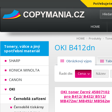
Potřebujete
HOME
›
›
HOME
Produkty
Toner
OKI B412dn
Tonery, válce a jiný
spotřební materiál
SHARP
Obrázkový výpis
Tab
KONICA MINOLTA
Řadit dle:
Cena
Název
CANON
OKI
OKI toner černý 45807102
pro B412/ B432/ B512/
Černobílá zařízení
MB472w/ MB492/ MB562w
Černobílé tiskárny