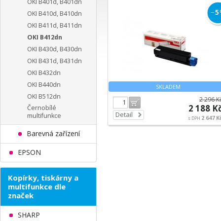
OKI B401d, B401dn
−
5
OKI B410d, B410dn
OKI B411d, B411dn
OKI B412dn
OKI B430d, B430dn
OKI B431d, B431dn
OKI B432dn
OKI B440dn
SKLADEM
OKI B512dn
2 296 K
Do košíku
2 188 K
Černobílé
Detail
multifunkce
2 647 K
s DPH
Barevná zařízení
EPSON
Kopírky, tiskárny a
multifunkce dle
značek
SHARP