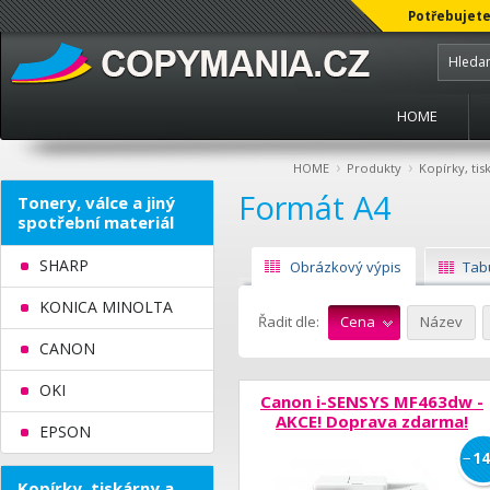
Potřebujete
HOME
›
›
HOME
Produkty
Kopírky, tis
Formát A4
Tonery, válce a jiný
spotřební materiál
SHARP
Obrázkový výpis
Tab
KONICA MINOLTA
Řadit dle:
Cena
Název
CANON
OKI
Canon i-SENSYS MF463dw -
AKCE! Doprava zdarma!
EPSON
−
14
Kopírky, tiskárny a