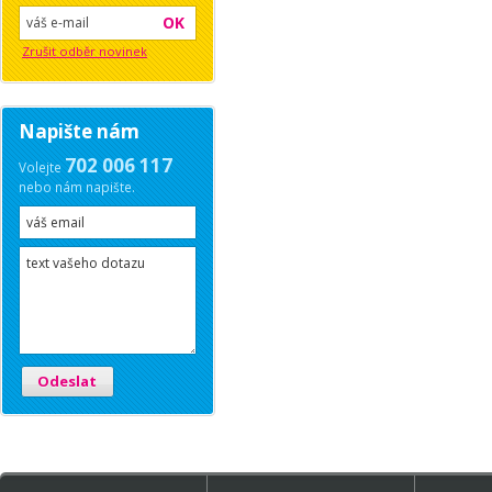
OK
Zrušit odběr novinek
Napište nám
702 006 117
Volejte
nebo nám napište.
Odeslat