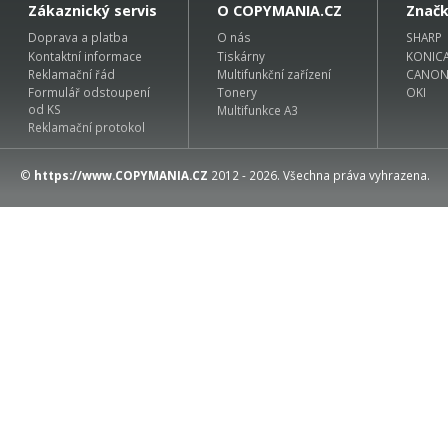
Zákaznický servis
O COPYMANIA.CZ
Znač
Doprava a platba
O nás
SHARP
Kontaktní informace
Tiskárny
KONIC
Reklamační řád
Multifunkční zařízení
CANO
Formulář odstoupení
Tonery
OKI
od KS
Multifunkce A3
Reklamační protokol
©
https://www.COPYMANIA.CZ
2012 - 2026. Všechna práva vyhrazena.