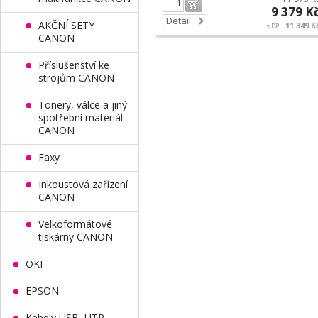
Do košíku
9 379 K
Detail
AKČNÍ SETY
11 349 K
s DPH
CANON
Příslušenství ke
strojům CANON
Tonery, válce a jiný
spotřební materiál
CANON
Faxy
Inkoustová zařízení
CANON
Velkoformátové
tiskárny CANON
OKI
EPSON
Kabely USB, UTP