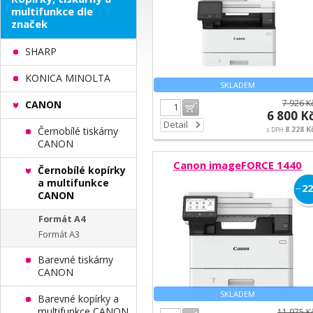
multifunkce dle
značek
SHARP
KONICA MINOLTA
SKLADEM
7 926 K
CANON
Do košíku
6 800 K
Detail
8 228 K
Černobílé tiskárny
s DPH
CANON
Canon imageFORCE 1440
Černobílé kopírky
a multifunkce
−
22
CANON
Formát A4
Formát A3
Barevné tiskárny
CANON
SKLADEM
Barevné kopírky a
multifunkce CANON
11 975 K