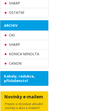
SHARP
OSTATNÍ
ARCHIV
OKI
SHARP
KONICA MINOLTA
CANON
Kabely, redukce,
příslušenství
Novinky e-mailem
Přejete si dostávat aktuální
novinky a akce e-mailem?