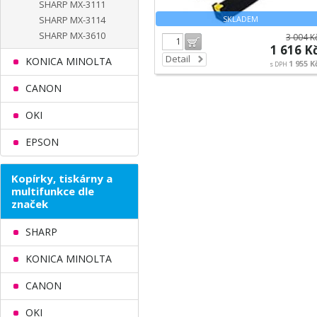
SHARP MX-3111
SKLADEM
SHARP MX-3114
SHARP MX-3610
3 004 K
Do košíku
1 616 K
Detail
KONICA MINOLTA
1 955 K
s DPH
CANON
OKI
EPSON
Kopírky, tiskárny a
multifunkce dle
značek
SHARP
KONICA MINOLTA
CANON
OKI