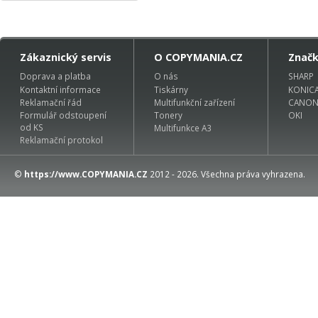
Zákaznický servis
O COPYMANIA.CZ
Znač
Doprava a platba
O nás
SHARP
Kontaktní informace
Tiskárny
KONIC
Reklamační řád
Multifunkční zařízení
CANO
Formulář odstoupení
Tonery
OKI
od KS
Multifunkce A3
Reklamační protokol
©
https://www.COPYMANIA.CZ
2012 - 2026. Všechna práva vyhrazena.