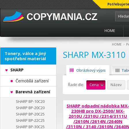
Potřebujete
HOME
›
HOME
P
SHARP MX-3110
Tonery, válce a jiný
spotřební materiál
SHARP
Obrázkový výpis
Tab
Černobílá zařízení
Řadit dle:
Cena
Název
Barevná zařízení
SHARP BP-10C20
SHARP odpadní nádobka MX
SHARP BP-20C20
230HB pro DX-2500/ MX-
SHARP BP-20C25
2010U /2310U /2314/3111U
SHARP BP-22C25
/2610N /2614N /2640N
/3110N / 3140 /3610N /3640
SHARP BP-30C25