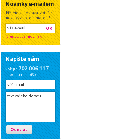
Novinky e-mailem
Přejete si dostávat aktuální
novinky a akce e-mailem?
OK
Zrušit odběr novinek
Napište nám
702 006 117
Volejte
nebo nám napište.
Odeslat