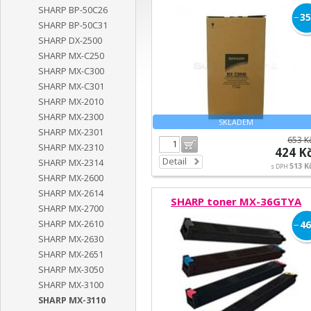
SHARP BP-50C26
−
35
SHARP BP-50C31
SHARP DX-2500
SHARP MX-C250
SHARP MX-C300
SHARP MX-C301
SHARP MX-2010
SHARP MX-2300
SKLADEM
SHARP MX-2301
653 K
Do košíku
SHARP MX-2310
424 K
Detail
SHARP MX-2314
513 K
s DPH
SHARP MX-2600
SHARP MX-2614
SHARP toner MX-36GTYA
SHARP MX-2700
SHARP MX-2610
−
46
SHARP MX-2630
SHARP MX-2651
SHARP MX-3050
SHARP MX-3100
SHARP MX-3110