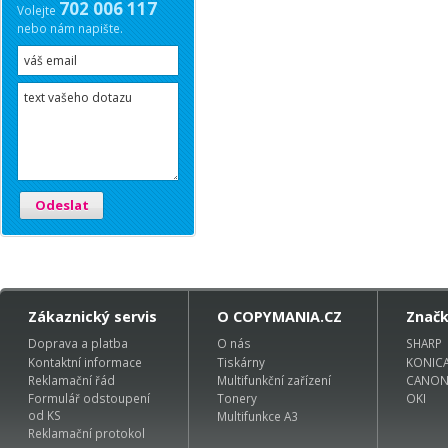
702 006 117
Volejte
nebo nám napište.
Odeslat
Zákaznický servis
O COPYMANIA.CZ
Znač
Doprava a platba
O nás
SHARP
Kontaktní informace
Tiskárny
KONIC
Reklamační řád
Multifunkční zařízení
CANO
Formulář odstoupení
Tonery
OKI
od KS
Multifunkce A3
Reklamační protokol