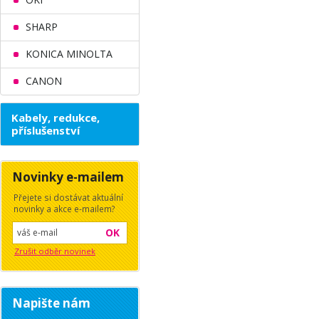
SHARP
KONICA MINOLTA
CANON
Kabely, redukce,
příslušenství
Novinky e-mailem
Přejete si dostávat aktuální
novinky a akce e-mailem?
OK
Zrušit odběr novinek
Napište nám