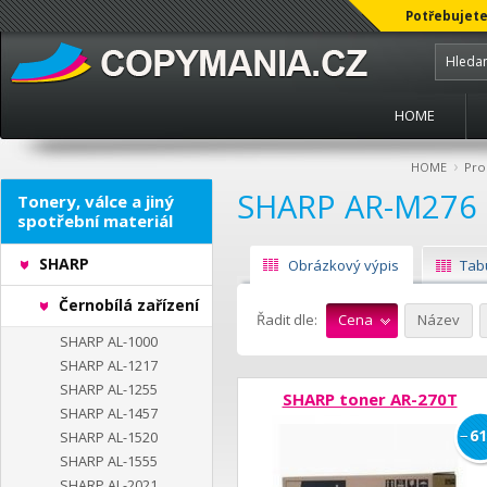
Potřebujete
HOME
›
HOME
Pro
SHARP AR-M276
Tonery, válce a jiný
spotřební materiál
SHARP
Obrázkový výpis
Tab
Černobílá zařízení
Řadit dle:
Cena
Název
SHARP AL-1000
SHARP AL-1217
SHARP AL-1255
SHARP toner AR-270T
SHARP AL-1457
−
61
SHARP AL-1520
SHARP AL-1555
SHARP AL-2021