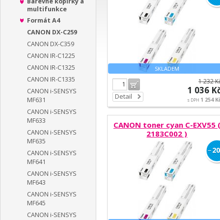
Barevné kopírky a
multifunkce
Formát A4
CANON DX-C259
CANON DX-C359
CANON IR-C1225
CANON IR-C1325
SKLADEM
CANON IR-C1335
1 232 K
Do košíku
1 036 K
CANON i-SENSYS
Detail
MF631
1 254 K
s DPH
CANON i-SENSYS
MF633
CANON toner cyan C-EXV55 
CANON i-SENSYS
2183C002 )
MF635
−
20
CANON i-SENSYS
MF641
CANON i-SENSYS
MF643
CANON i-SENSYS
MF645
CANON i-SENSYS