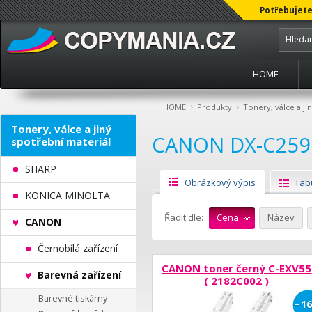
Potřebujete
HOME
›
›
HOME
Produkty
Tonery, válce a ji
Tonery, válce a jiný
CANON DX-C259
spotřební materiál
SHARP
Obrázkový výpis
Tab
KONICA MINOLTA
Řadit dle:
Cena
Název
CANON
Černobílá zařízení
CANON toner černý C-EXV55
Barevná zařízení
( 2182C002 )
Barevné tiskárny
−
16