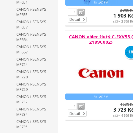
MF651
SKLADEM
CANON i-SENSYS
2 389 K
Do košíku
MF655
1 903 K
Detail
2 303 K
CANON i-SENSYS
s DPH
MF657
CANON i-SENSYS
CANON válec žlutý C-EXV55 (
MF664
2189C002)
CANON i-SENSYS
−
18
MF667
CANON i-SENSYS
MF724
CANON i-SENSYS
MF728
CANON i-SENSYS
MF729
CANON i-SENSYS
SKLADEM
MF732
4 538 K
Do košíku
3 723 K
CANON i-SENSYS
Detail
MF734
4 505 K
s DPH
CANON i-SENSYS
MF735