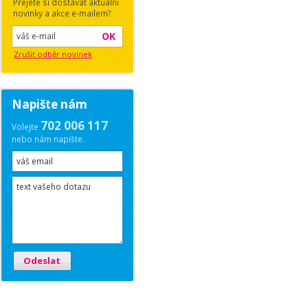
Přejete si dostávat aktuální
novinky a akce e-mailem?
OK
Zrušit odběr novinek
Napište nám
702 006 117
Volejte
nebo nám napište.
Odeslat