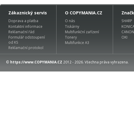
Zákaznický servis
O COPYMANIA.CZ
Znač
Doprava a platba
O nás
SHARP
Kontaktní informace
Tiskárny
KONIC
Reklamační řád
Multifunkční zařízení
CANO
Formulář odstoupení
Tonery
OKI
od KS
Multifunkce A3
Reklamační protokol
©
https://www.COPYMANIA.CZ
2012 - 2026. Všechna práva vyhrazena.