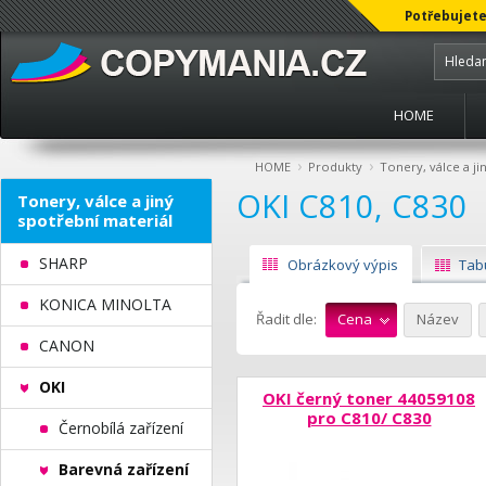
Potřebujete
HOME
›
›
HOME
Produkty
Tonery, válce a ji
OKI C810, C830
Tonery, válce a jiný
spotřební materiál
SHARP
Obrázkový výpis
Tab
KONICA MINOLTA
Řadit dle:
Cena
Název
CANON
OKI
OKI černý toner 44059108
pro C810/ C830
Černobílá zařízení
Barevná zařízení