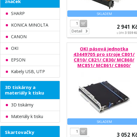
značek
SHARP
SKLADEM
Do košíku
KONICA MINOLTA
2 941 K
Detail
3 559 K
s DPH
CANON
OKI
OKI pásová jednotka
43449705 pro stroje C801/
C810/ C821/ C830/ MC860/
EPSON
MC851/ MC861/ C8600/
C8800
Kabely USB, UTP
3D tiskárny a
materiály k tisku
3D tiskárny
Materiály k tisku
SKLADEM
Do košíku
Skartovačky
3 052 K