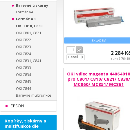
Barevné tiskárny
Formát A4
Formát A3
OKI C810, C830
OKI C801, C821
OKI C822
SKLADEM
OKI C823
Do košíku
2 284 K
OKI C824
Detail
2 764 K
s DPH
OKI C831, C841
OKI C833
OKI válec magenta 4406401
OKI C834
pro C801/ C810/ C821/ C830/
OKI C843
MC860/ MC851/ MC861
OKI C844
Barevné multifunkce
EPSON
Kopírky, tiskárny a
multifunkce dle