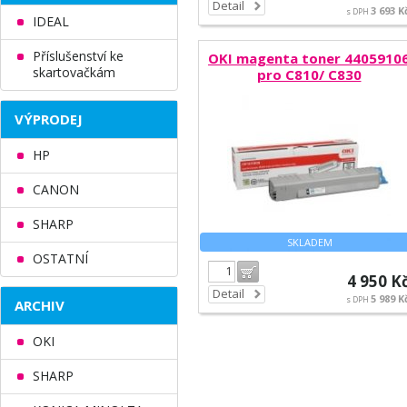
Detail
3 693 K
s DPH
IDEAL
Příslušenství ke
OKI magenta toner 4405910
skartovačkám
pro C810/ C830
VÝPRODEJ
HP
CANON
SHARP
SKLADEM
OSTATNÍ
Do košíku
4 950 K
Detail
5 989 K
s DPH
ARCHIV
OKI
SHARP