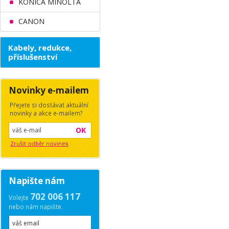
KONICA MINOLTA
CANON
Kabely, redukce,
příslušenství
Novinky e-mailem
Přejete si dostávat aktuální
novinky a akce e-mailem?
OK
Zrušit odběr novinek
Napište nám
702 006 117
Volejte
nebo nám napište.