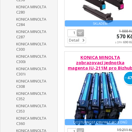
KONICA MINOLTA
C280
KONICA MINOLTA
SKLADEM
C284
1 888 K
KONICA MINOLTA
Do košíku
570 K
C287
Detail
690 K
s DPH
KONICA MINOLTA
C300
KONICA MINOLTA
KONICA MINOLTA
C300i
zobrazovací jednotka
magenta IU-211M pro Bizhu
KONICA MINOLTA
C203/ Bizhub C253
C301i
−
47
KONICA MINOLTA
C308
KONICA MINOLTA
C352
KONICA MINOLTA
C353
KONICA MINOLTA
DOSTUPNOST OBVYKLE DO 3 DNŮ
C360
19 211 K
KONICA MINOLTA
Do košíku