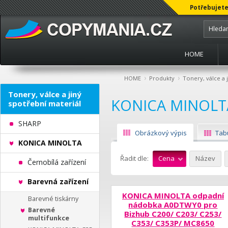
Potřebujete
HOME
›
›
HOME
Produkty
Tonery, válce a 
Tonery, válce a jiný
KONICA MINOLT
spotřební materiál
SHARP
Obrázkový výpis
Tab
KONICA MINOLTA
Řadit dle:
Cena
Název
Černobílá zařízení
Barevná zařízení
KONICA MINOLTA odpadní
Barevné tiskárny
nádobka A0DTWY0 pro
Barevné
Bizhub C200/ C203/ C253/
multifunkce
C353/ C353P/ MC8650