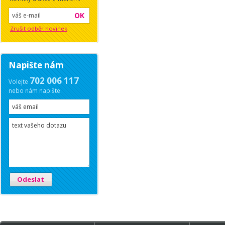
OK
Zrušit odběr novinek
Napište nám
702 006 117
Volejte
nebo nám napište.
Odeslat