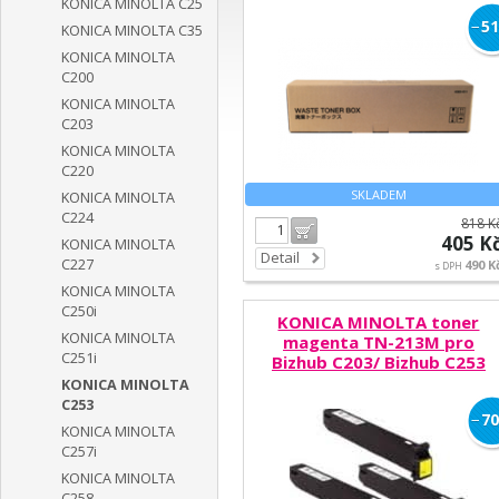
KONICA MINOLTA C25
−
51
KONICA MINOLTA C35
KONICA MINOLTA
C200
KONICA MINOLTA
C203
KONICA MINOLTA
C220
SKLADEM
KONICA MINOLTA
C224
818 K
Do košíku
405 K
KONICA MINOLTA
Detail
C227
490 K
s DPH
KONICA MINOLTA
C250i
KONICA MINOLTA toner
KONICA MINOLTA
magenta TN-213M pro
C251i
Bizhub C203/ Bizhub C253
KONICA MINOLTA
C253
−
70
KONICA MINOLTA
C257i
KONICA MINOLTA
C258