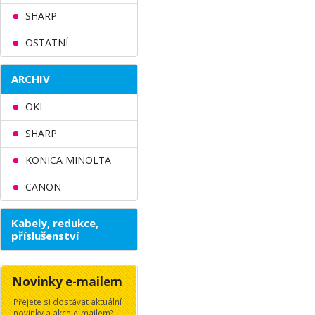
SHARP
OSTATNÍ
ARCHIV
OKI
SHARP
KONICA MINOLTA
CANON
Kabely, redukce,
příslušenství
Novinky e-mailem
Přejete si dostávat aktuální
novinky a akce e-mailem?