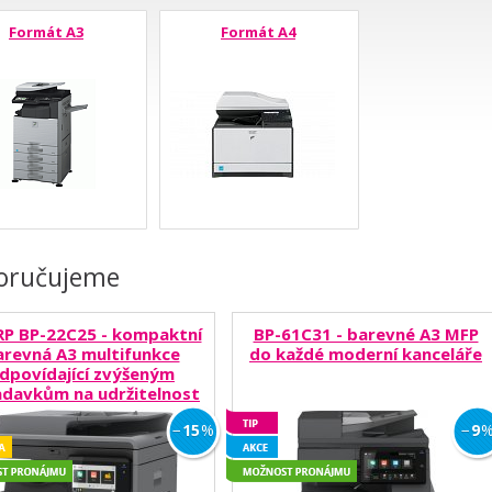
Formát A3
Formát A4
oručujeme
P BP-22C25 - kompaktní
BP-61C31 - barevné A3 MFP
arevná A3 multifunkce
do každé moderní kanceláře
dpovídající zvýšeným
davkům na udržitelnost
Doporučujeme
Doporuču
−
15
%
−
9
Novinky
Akce
Možnost pronájmu
Možnost p