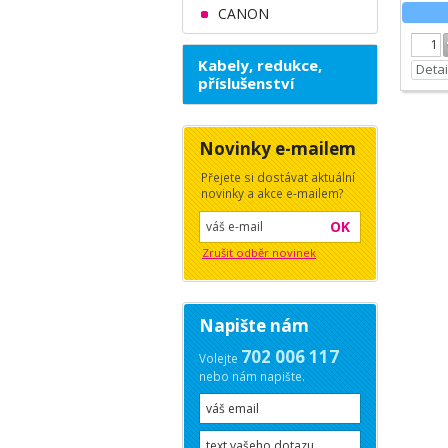
CANON
Kabely, redukce,
Detai
příslušenství
Novinky e-mailem
Přejete si dostávat aktuální
novinky a akce e-mailem?
OK
Zrušit odběr novinek
Napište nám
702 006 117
Volejte
nebo nám napište.