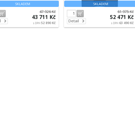
SKLADEM
SKLADEM
47 926 Kč
61 975 Kč
Do košíku
Do košíku
43 711 Kč
52 471 Kč
l
Detail
52 890 Kč
63 490 Kč
s DPH
s DPH