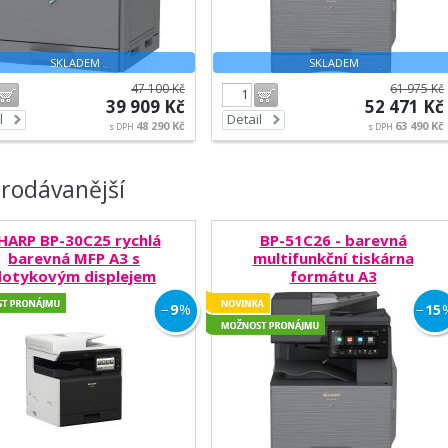
SKLADEM
SKLADEM
47 100 Kč
61 975 Kč
Do košíku
Do košíku
39 909 Kč
52 471 Kč
l
Detail
48 290 Kč
63 490 Kč
s DPH
s DPH
rodávanější
HARP BP-30C25 rychlá
BP-51C26 - barevná
barevná MFP A3 s
multifunkční tiskárna
dotykovým displejem
formátu A3
Možnost pronájmu
Novinky
−
9
%
−
15
Možnost p