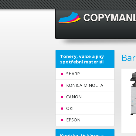
Bar
Tonery, válce a jiný
spotřební materiál
SHARP
KONICA MINOLTA
CANON
OKI
EPSON
Kopírky, tiskárny a