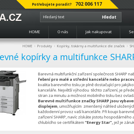
702 006 117
Potřebujete poradit?
Hledat
HOME
O nás
Jak nakupovat
Se
›
›
›
HOME
Produkty
Kopírky, tiskárny a multifunkce dle značek
SH
evné kopírky a multifunkce SHAR
Barevná multifunkční zařízení společnosti SHARP nab
řešení pro malé a střední kanceláře nebo praco
kvalita barevného tisku je plně dostačující pro jakýko
kanceláře. Největší výhodou těchto zařízení, je předev
stran za minutu a možnost mobilního tisku bez ovlad
Barevné multifunkce značky SHARP jsou vybav
displejem
, umožňujícím zmenšený náhled uloženýc
každodenní provoz vaší kanceláře. Při koupi barevn
zařízení SHARP, navíc získáte jistotu hospodárného a
chlubícího se certifikátem
“Energy Star”,
jež je záru