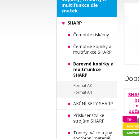
multifunkce dle
značek
SHARP
Černobílé tiskárny
Černobílé kopírky a
multifunkce SHARP
Barevné kopírky a
multifunkce
SHARP
Dop
Formát A3
Formát A4
SHAR
b
AKČNÍ SETY SHARP
o
poža
Příslušenství ke
strojům SHARP
Tonery, válce a jiný
spotřební materiál