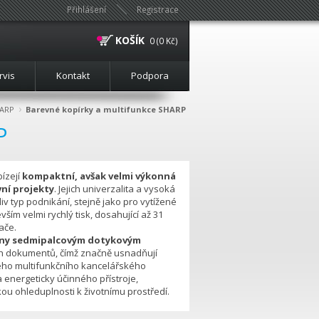
Přihlášení
Registrace
KOŠÍK
0 (0 Kč)
rvis
Kontakt
Podpora
›
ARP
Barevné kopírky a multifunkce SHARP
P
ízejí
kompaktní, avšak velmi výkonná
vní projekty
. Jejich univerzalita a vysoká
liv typ podnikání, stejně jako pro vytížené
ším velmi rychlý tisk, dosahující až 31
ače.
eny sedmipalcovým dotykovým
h dokumentů, čímž značně usnadňují
ého multifunkčního kancelářského
 energeticky účinného přístroje,
kou ohleduplnosti k životnímu prostředí.