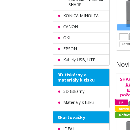
SHARP
KONICA MINOLTA
CANON
OKI
Detai
EPSON
Kabely USB, UTP
Nov
3D tiskárny a
SHAR
materiály k tisku
b
o
3D tiskárny
poža
Materiály k tisku
Skartovačky
IDEAL