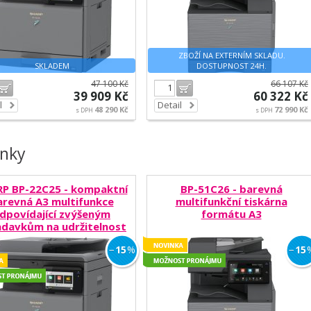
ZBOŽÍ NA EXTERNÍM SKLADU.
SKLADEM
DOSTUPNOST 24H.
47 100 Kč
66 107 Kč
Do košíku
Do košíku
39 909 Kč
60 322 Kč
l
Detail
48 290 Kč
72 990 Kč
s DPH
s DPH
inky
P BP-22C25 - kompaktní
BP-51C26 - barevná
arevná A3 multifunkce
multifunkční tiskárna
dpovídající zvýšeným
formátu A3
davkům na udržitelnost
Doporučujeme
Novinky
−
15
%
−
15
Novinky
Možnost p
Možnost pronájmu