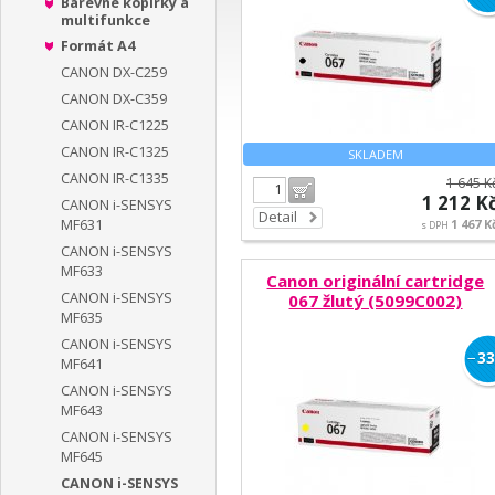
Barevné kopírky a
multifunkce
Formát A4
CANON DX-C259
CANON DX-C359
CANON IR-C1225
CANON IR-C1325
SKLADEM
CANON IR-C1335
1 645 K
Do košíku
1 212 K
CANON i-SENSYS
Detail
MF631
1 467 K
s DPH
CANON i-SENSYS
MF633
Canon originální cartridge
CANON i-SENSYS
067 žlutý (5099C002)
MF635
CANON i-SENSYS
−
33
MF641
CANON i-SENSYS
MF643
CANON i-SENSYS
MF645
CANON i-SENSYS