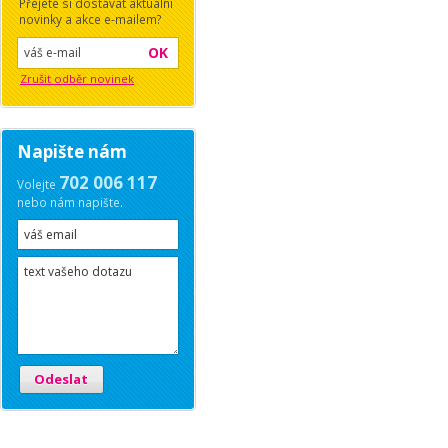
Přejete si dostávat aktuální
novinky a akce e-mailem?
OK
Zrušit odběr novinek
Napište nám
702 006 117
Volejte
nebo nám napište.
Odeslat