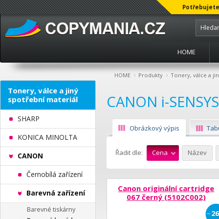
Potřebujete
HOME
›
›
HOME
Produkty
Tonery, válce a ji
Tonery, válce a jiný
CANON i-SENSY
spotřební materiál
SHARP
Obrázkový výpis
Tab
KONICA MINOLTA
Řadit dle:
Cena
Název
CANON
Černobílá zařízení
Canon originální cartridge
Barevná zařízení
067 černý (5102C002)
Barevné tiskárny
−
26