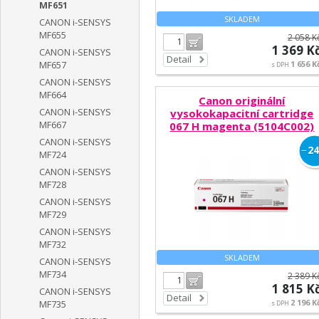
MF651
SKLADEM
CANON i-SENSYS
MF655
2 058 K
Do košíku
1 369 K
CANON i-SENSYS
Detail
1 656 K
MF657
s DPH
CANON i-SENSYS
MF664
Canon originální
CANON i-SENSYS
vysokokapacitní cartridge
MF667
067 H magenta (5104C002)
CANON i-SENSYS
−
24
MF724
CANON i-SENSYS
MF728
CANON i-SENSYS
MF729
CANON i-SENSYS
MF732
SKLADEM
CANON i-SENSYS
MF734
2 389 K
Do košíku
1 815 K
CANON i-SENSYS
Detail
2 196 K
MF735
s DPH