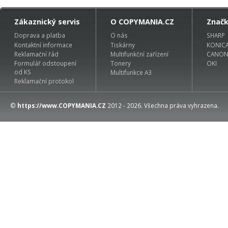
Zákaznický servis
O COPYMANIA.CZ
Znač
Doprava a platba
O nás
SHARP
Kontaktní informace
Tiskárny
KONIC
Reklamační řád
Multifunkční zařízení
CANO
Formulář odstoupení
Tonery
OKI
od KS
Multifunkce A3
Reklamační protokol
©
https://www.COPYMANIA.CZ
2012 - 2026. Všechna práva vyhrazena.