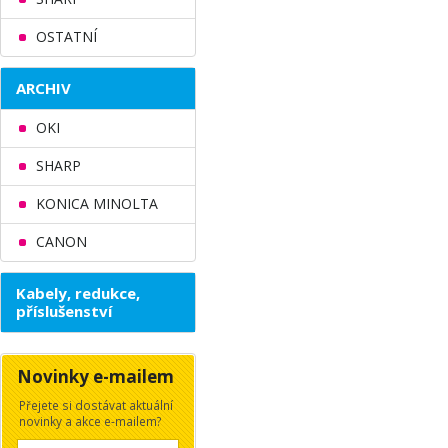
OSTATNÍ
ARCHIV
OKI
SHARP
KONICA MINOLTA
CANON
Kabely, redukce,
příslušenství
Novinky e-mailem
Přejete si dostávat aktuální
novinky a akce e-mailem?