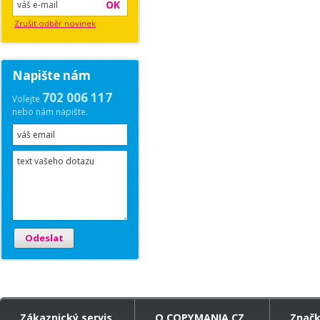
OK
Zrušit odběr novinek
Napište nám
702 006 117
Volejte
nebo nám napište.
Odeslat
Zákaznický servis
O COPYMANIA.CZ
Znač