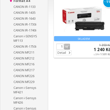
Formát A4
−
11
CANON IR-1133
CANON IR-1435
CANON IR-1643
CANON IR-1730i
CANON IR-1740i
Canon i-SENSYS
SKLADEM
MF113
1 393 K
CANON IR-1750i
Do košíku
1 240 K
CANON MF211
Detail
1 501 K
s DPH
CANON MF212
CANON MF216
CANON MF217
CANON MF226
CANON MF229
Canon i-Sensys
MF421
Canon i-Sensys
MF426
Canon i-Sensys