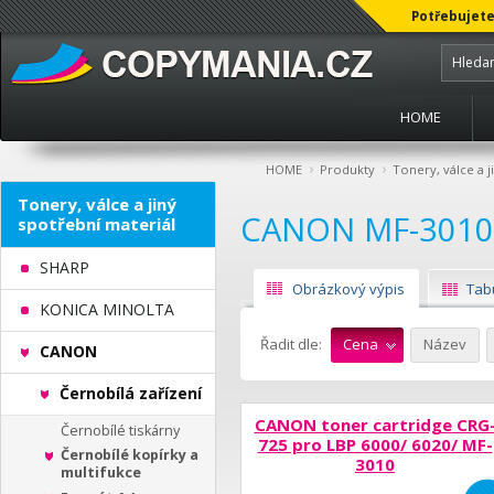
Potřebujete
HOME
›
›
HOME
Produkty
Tonery, válce a j
Tonery, válce a jiný
CANON MF-3010
spotřební materiál
SHARP
Obrázkový výpis
Tab
KONICA MINOLTA
Řadit dle:
Cena
Název
CANON
Černobílá zařízení
CANON toner cartridge CRG
Černobílé tiskárny
725 pro LBP 6000/ 6020/ MF-
Černobílé kopírky a
3010
multifukce