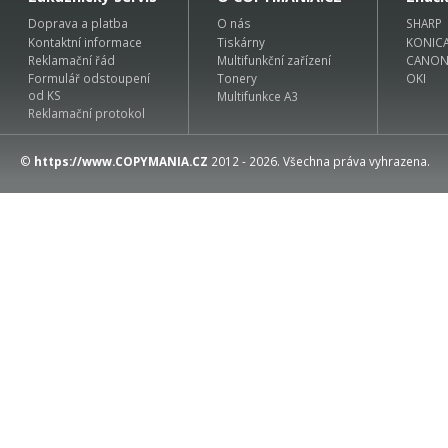
Doprava a platba
O nás
SHARP
Kontaktní informace
Tiskárny
KONIC
Reklamační řád
Multifunkční zařízení
CANO
Formulář odstoupení
Tonery
OKI
od KS
Multifunkce A3
Reklamační protokol
©
https://www.COPYMANIA.CZ
2012 - 2026. Všechna práva vyhrazena.