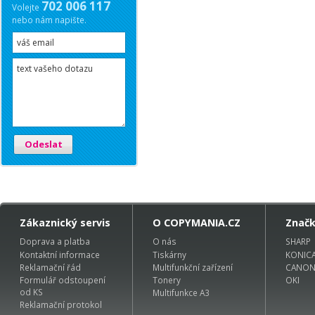
702 006 117
Volejte
nebo nám napište.
Odeslat
Zákaznický servis
O COPYMANIA.CZ
Znač
Doprava a platba
O nás
SHARP
Kontaktní informace
Tiskárny
KONIC
Reklamační řád
Multifunkční zařízení
CANO
Formulář odstoupení
Tonery
OKI
od KS
Multifunkce A3
Reklamační protokol