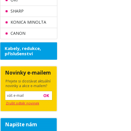
SHARP
KONICA MINOLTA
CANON
Kabely, redukce,
příslušenství
Novinky e-mailem
Přejete si dostávat aktuální
novinky a akce e-mailem?
OK
Zrušit odběr novinek
Napište nám