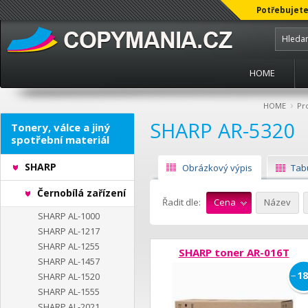
Potřebujete
HOME
›
HOME
Pr
SHARP AR-5320
Tonery, válce a jiný
spotřební materiál
SHARP
Obrázkový výpis
Tab
Černobílá zařízení
Řadit dle:
Cena
Název
SHARP AL-1000
SHARP AL-1217
SHARP AL-1255
SHARP toner AR-016T
SHARP AL-1457
−
18
SHARP AL-1520
SHARP AL-1555
SHARP AL-2021