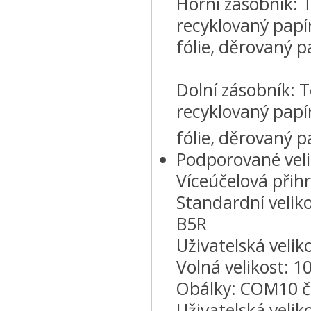
Horní zásobník: T
recyklovaný papír
fólie, děrovaný p
Dolní zásobník: T
recyklovaný papír
fólie, děrovaný p
Podporované veli
Víceúčelová přih
Standardní veliko
B5R
Uživatelská veli
Volná velikost: 
Obálky: COM10 č.
Uživatelská velik