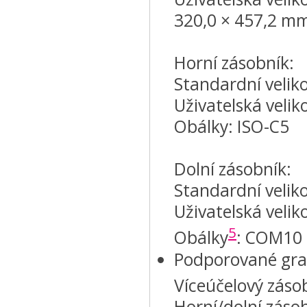
320,0 × 457,2 m
Horní zásobník:
Standardní veliko
Uživatelská veli
Obálky: ISO-C5
Dolní zásobník:
Standardní veliko
Uživatelská veli
5
Obálky
: COM10 
Podporované gra
Víceúčelový záso
Horní/dolní záso