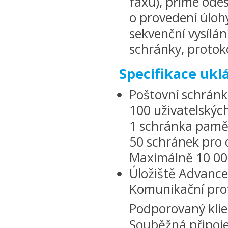
faxu), přímé odes
o provedení úlohy
sekvenční vysílán
schránky, protoko
Specifikace ukl
Poštovní schrán
100 uživatelskýc
1 schránka pamět
50 schránek pro 
Maximálně 10 000
Úložiště Advanc
Komunikační pr
Podporovaný klie
Souběžná připoje