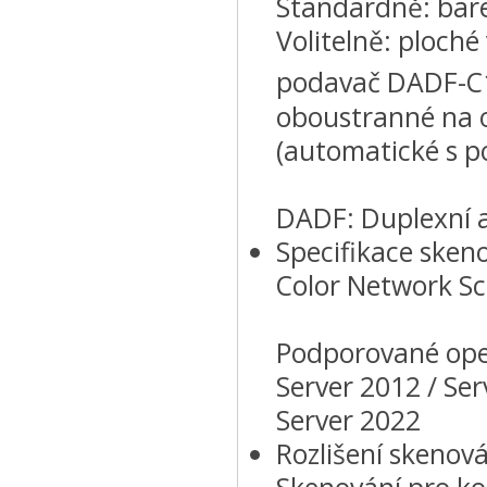
Standardně: bare
Volitelně: ploché
podavač DADF-C1
oboustranné na o
(automatické s 
DADF: Duplexní 
Specifikace skeno
Color Network Sc
Podporované ope
Server 2012 / Ser
Server 2022
Rozlišení skenová