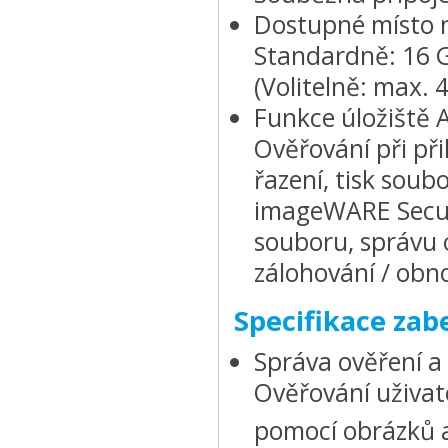
Dostupné místo n
Standardně: 16 
(Volitelně: max. 
Funkce úložiště
Ověřování při při
řazení, tisk sou
imageWARE Secur
souboru, správu o
zálohování / obn
Specifikace zab
Správa ověření a
Ověřování uživate
pomocí obrázků a