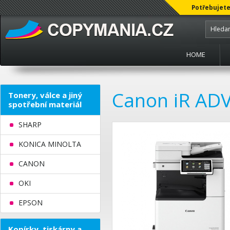
Potřebujete
HOME
Canon iR AD
Tonery, válce a jiný
spotřební materiál
SHARP
KONICA MINOLTA
CANON
OKI
EPSON
Kopírky, tiskárny a