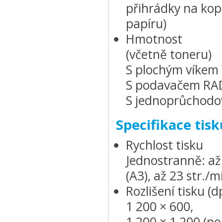
přihrádky na kop
papíru)
Hmotnost
(včetně toneru)
S plochým víkem Y
S podavačem RAD
S jednoprůchodo
Specifikace tisk
Rychlost tisku
Jednostranně: až 
(A3), až 23 str./m
Rozlišení tisku (d
1 200 × 600,
1 200 × 1 200 (pol