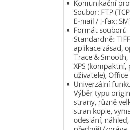
Komunikační pro
Soubor: FTP (TCP
E-mail / I-fax: S
Formát souborů
Standardně: TIFF
aplikace zásad, 
Trace & Smooth, š
XPS (kompaktní, 
uživatele), Offi
Univerzální funkc
Výběr typu origin
strany, různě vel
stran kopie, vym
odeslání, náhled
předmět/zpráva, o