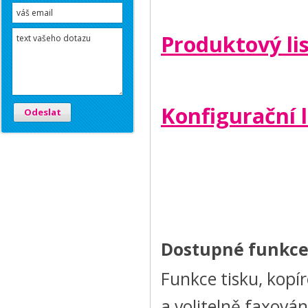
Produktový lis
Konfigurační l
Odeslat
Dostupné funkc
Funkce tisku, kopír
a volitelně faxován