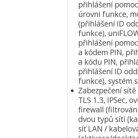
přihlášení pomocí
úrovni funkce, mo
(přihlášení ID od
funkce), uniFLOW
přihlášení pomoc
a kódem PIN, při
a kódu PIN, přih
přihlášení ID odd
funkce), systém s
Zabezpečení sítě
TLS 1.3, IPSec, 
firewall (filtro
dvou typů sítí (k
síť LAN / kabelov