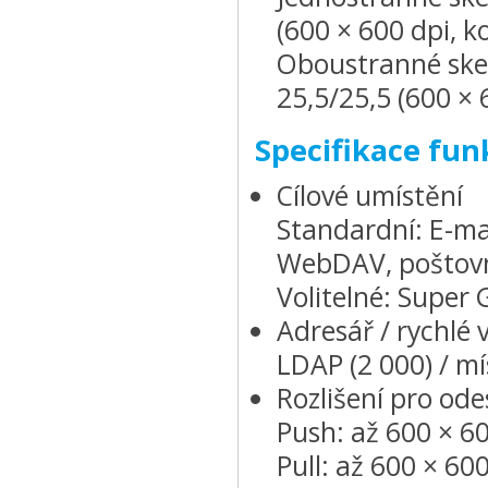
(600 × 600 dpi, k
Oboustranné skeno
25,5/25,5 (600 × 
Specifikace fu
Cílové umístění
Standardní: E-mai
WebDAV, poštovn
Volitelné: Super 
Adresář / rychlé 
LDAP (2 000) / mís
Rozlišení pro odes
Push: až 600 × 6
Pull: až 600 × 60