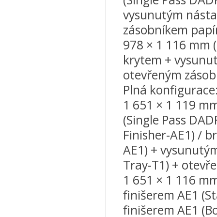
vysunutým násta
zásobníkem papí
978 × 1 116 mm 
krytem + vysunu
otevřeným zásob
Plná konfigurace
1 651 × 1 119 m
(Single Pass DADF
Finisher-AE1) / b
AE1) + vysunutým
Tray-T1) + otevř
1 651 × 1 116 m
finišerem AE1 (S
finišerem AE1 (B