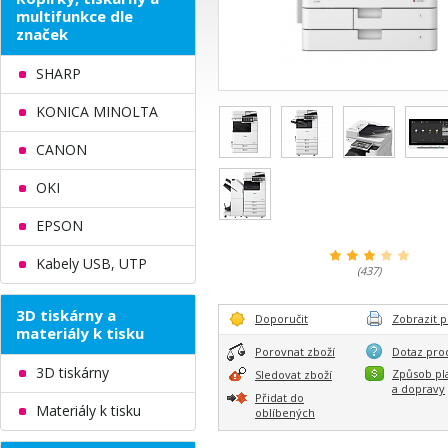
multifunkce dle
značek
SHARP
KONICA MINOLTA
CANON
OKI
EPSON
Kabely USB, UTP
(437)
3D tiskárny a
Doporučit
Zobrazit p
materiály k tisku
Porovnat zboží
Dotaz pro
3D tiskárny
Způsob pl
Sledovat zboží
a dopravy
Přidat do
Materiály k tisku
oblíbených