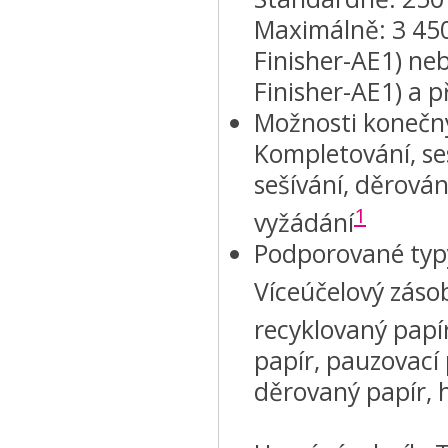
Maximálně: 3 450 
Finisher-AE1) ne
Finisher-AE1) a p
Možnosti konečn
Kompletování, se
sešívání, děrován
1
vyžádání
Podporované typ
Víceúčelový zásob
recyklovaný papí
papír, pauzovací p
děrovaný papír, h