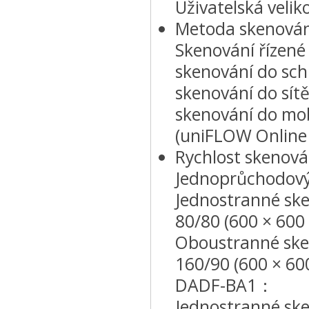
Uživatelská veli
Metoda skenován
Skenování řízené 
skenování do sch
skenování do sít
skenování do mob
(uniFLOW Online –
Rychlost skenová
Jednoprůchodový
Jednostranné sken
80/80 (600 × 600 
Oboustranné sken
160/90 (600 × 600
DADF-BA1：
Jednostranné sken