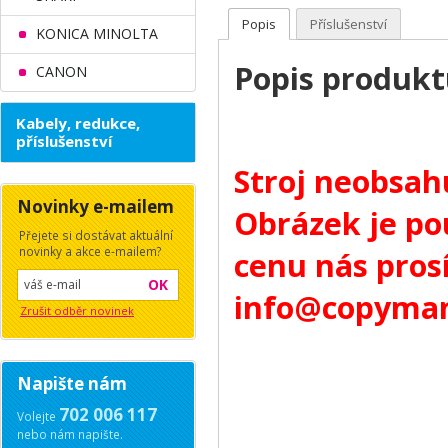
Popis
Příslušenství
KONICA MINOLTA
Popis produkt
CANON
Kabely, redukce,
příslušenství
Stroj neobsah
Novinky e-mailem
Obrázek je pou
Přejete si dostávat aktuální
novinky a akce e-mailem?
cenu nás pros
OK
info@copymani
Zrušit odběr novinek
Napište nám
702 006 117
Volejte
nebo nám napište.