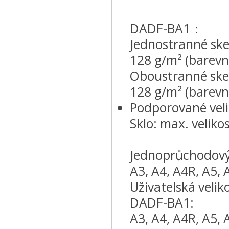
DADF-BA1：
Jednostranné sken
128 g/m² (barevn
Oboustranné sken
128 g/m² (barevn
Podporované veli
Sklo: max. velik
Jednoprůchodov
A3, A4, A4R, A5, 
Uživatelská veli
DADF-BA1:
A3, A4, A4R, A5, 