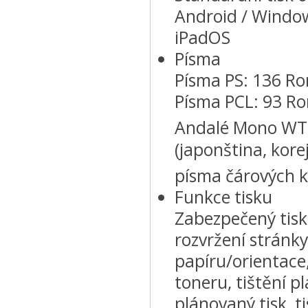
Android / Window
iPadOS
Písma
Písma PS: 136 R
Písma PCL: 93 Ro
Andalé Mono WT 
(japonština, kore
písma čárových 
Funkce tisku
Zabezpečený tisk
rozvržení stránky
papíru/orientace
toneru, tištění p
plánovaný tisk, t