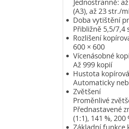
Jednostranně: až 
(A3), až 23 str./m
Doba vytištění pr
Přibližně 5,5/7,
Rozlišení kopírová
600 × 600
Vícenásobné kop
Až 999 kopií
Hustota kopírová
Automaticky nebo
Zvětšení
Proměnlivé zvětše
Přednastavené zm
(1:1), 141 %, 200
Základní funkce 