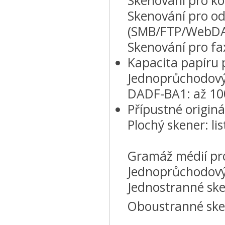
Skenování pro ko
Skenování pro ode
(SMB/FTP/WebDAV/
Skenování pro fa
Kapacita papíru
Jednoprůchodový
DADF-BA1: až 100
Přípustné origin
Plochý skener: li
Gramáž médií pr
Jednoprůchodový
Jednostranné ske
Oboustranné sken