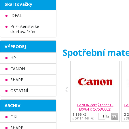
Skartovačky
IDEAL
Příslušenství ke
skartovačkám
VÝPRODEJ
Spotřební mate
HP
CANON
SHARP
OSTATNÍ
ARCHIV
CANON černý toner C-
CA
EXV64 K (5753C002)
1 196 Kč
2 2
Do ko
OKI
ks
s DPH 1 447 Kč
s D
SHARP